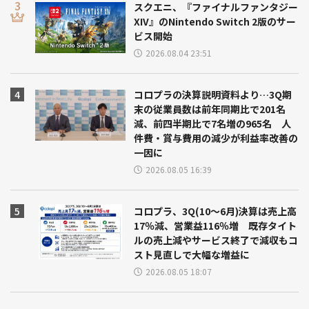
スクエニ、『ファイナルファンタジー
XIV』のNintendo Switch 2版のサー
ビス開始
2026.08.04 23:51
コロプラの決算説明資料より…3Q期
末の従業員数は前年同期比で201名
減、前四半期比で7名増の965名 人
件費・賞与費用の減少が利益率改善の
一因に
2026.08.05 16:39
コロプラ、3Q(10～6月)決算は売上高
17％減、営業益116％増 既存タイト
ルの売上減やサービス終了で減収もコ
スト見直しで大幅な増益に
2026.08.05 18:07