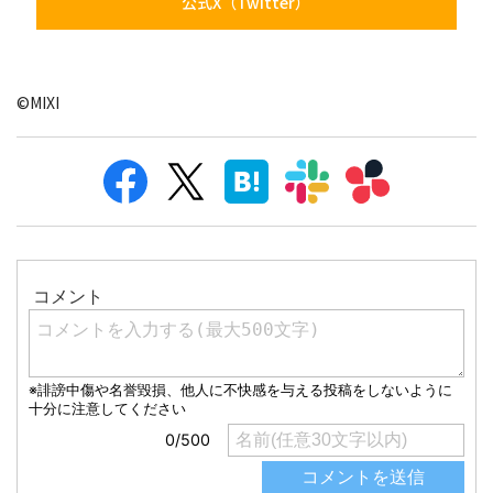
公式X（Twitter）
©MIXI