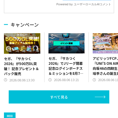
キャンペーン
セガ、『サカつく
アピリッツFCP
セガ、『サカつく
2026』でJリーグ開幕
『UNI'S ON A
2026』が500万DL突
記念ログインボーナス
向坂46の四期
破！ 記念プレゼント＆
＆ミッションを8月7日
瑶季さんの誕生
パック販売
13時より開催
念した「誕生日
2026.08.06 13:21
2026.08.06 1
2026.08.06 13:30
ースデーコレク
ン」を開催中
すべて見る
MIXI