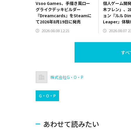
Vsoo Games、手描き風ロー
個人ゲーム開
グライクデッキビルダー
木フレン」、2
『Dreamcards』をSteamに
ョン『ルル Dime
て2026年8月19日に発売
Leaper』体
2026.08.08 12:21
2026.08.07 2
すべ
株式会社G・O・P
G・O・P
あわせて読みたい