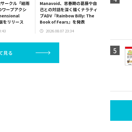
発サークル「結雨
Manavoid、思春期の葛藤や自
Dワープアクシ
己との対話を深く描くナラティ
nsional
ブADV『Rainbow Billy: The
験版をリリース
Book of Fears』を発表
3:43
2026.08.07 23:34
て見る