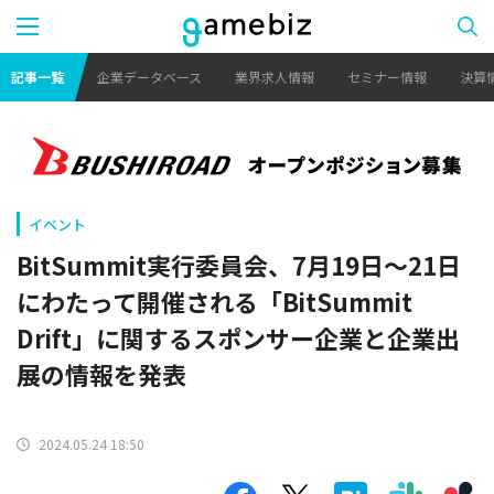
記事一覧
企業データベース
業界求人情報
セミナー情報
決算
イベント
BitSummit実行委員会、7月19日～21日
にわたって開催される「BitSummit
Drift」に関するスポンサー企業と企業出
展の情報を発表
2024.05.24 18:50