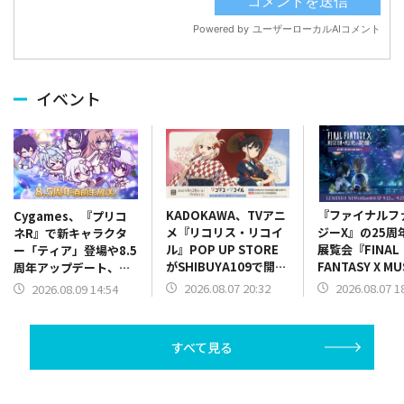
イベント
KADOKAWA、TVアニ
『ファイナルフ
Cygames、『プリコ
メ『リコリス・リコイ
ジーX』の25周
ネR』で新キャラクタ
ル』POP UP STORE
展覧会『FINAL
ー「ティア」登場や8.5
がSHIBUYA109で開催
FANTASY X M
周年アップデート、コ
決定
幻光の記憶-』
ラボ情報を8.5 周年直
2026.08.07 20:32
2026.08.07 1
2026.08.09 14:54
発売開始！限定
前生放送で発表
情報も一部公開
すべて見る