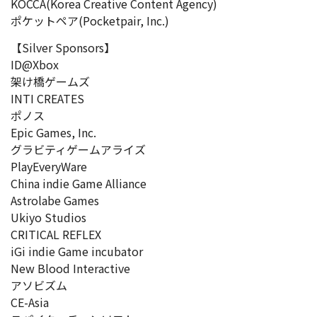
KOCCA(Korea Creative Content Agency)
ポケットペア(Pocketpair, Inc.)
【Silver Sponsors】
ID@Xbox
架け橋ゲームズ
INTI CREATES
ポノス
Epic Games, Inc.
グラビティゲームアライズ
PlayEveryWare
China indie Game Alliance
Astrolabe Games
Ukiyo Studios
CRITICAL REFLEX
iGi indie Game incubator
New Blood Interactive
アソビズム
CE-Asia