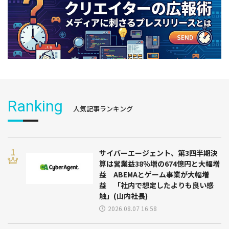
Ranking
人気記事ランキング
サイバーエージェント、第3四半期決
算は営業益38％増の674億円と大幅増
益 ABEMAとゲーム事業が大幅増
益 「社内で想定したよりも良い感
触」(山内社長)
2026.08.07 16:58