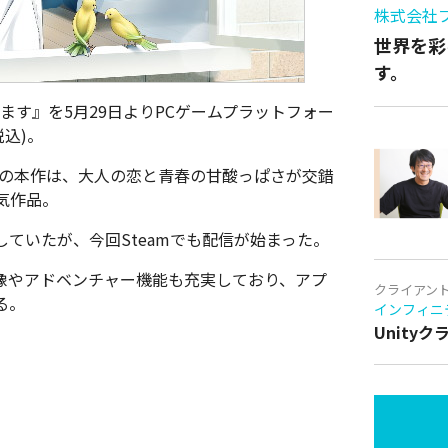
株式会社
世界を彩
す。
めます』を5月29日よりPCゲームプラットフォー
税込)。
中の本作は、大人の恋と青春の甘酸っぱさが交錯
気作品。
配信をしていたが、今回Steamでも配信が始まった。
ニング映像やアドベンチャー機能も充実しており、アプ
クライアン
る。
インフィニ
Unity