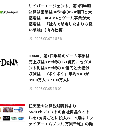
サイバーエージェント、第3四半期
決算は営業益38％増の674億円と大
幅増益 ABEMAとゲーム事業が大
幅増益 「社内で想定したよりも良
い感触」(山内社長)
2026.08.07 16:58
DeNA、第1四半期のゲーム事業は
売上収益33%減の121億円、セグメ
ント利益62%減の38億円と大幅減
収減益…『ポケポケ』平均MAUが
3900万人→2300万人に
2026.08.05 19:03
任天堂の決算説明資料より…
Switch 2ソフトの自社商品タイト
ルを1ヵ月ごとに投入へ 9月は『フ
ァイアーエムブレム 万紫千紅』の発