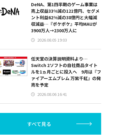
DeNA、第1四半期のゲーム事業は
売上収益33%減の121億円、セグメ
ント利益62%減の38億円と大幅減
収減益…『ポケポケ』平均MAUが
3900万人→2300万人に
2026.08.05 19:03
任天堂の決算説明資料より…
Switch 2ソフトの自社商品タイト
ルを1ヵ月ごとに投入へ 9月は『フ
ァイアーエムブレム 万紫千紅』の発
売を予定
2026.08.06 16:41
すべて見る