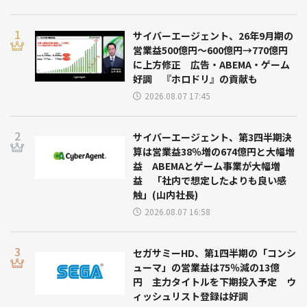
サイバーエージェント、26年9月期の
営業益500億円～600億円→770億円
に上方修正 広告・ABEMA・ゲーム
好調 『ホロドリ』の貢献も
2026.08.07 17:45
サイバーエージェント、第3四半期決
算は営業益38％増の674億円と大幅増
益 ABEMAとゲーム事業が大幅増
益 「社内で想定したよりも良い感
触」(山内社長)
2026.08.07 16:58
セガサミーHD、第1四半期の「コンシ
ューマ」の営業益は75％減の13億
円 主力タイトルを下期投入予定 ウ
ィッシュリスト登録は好調