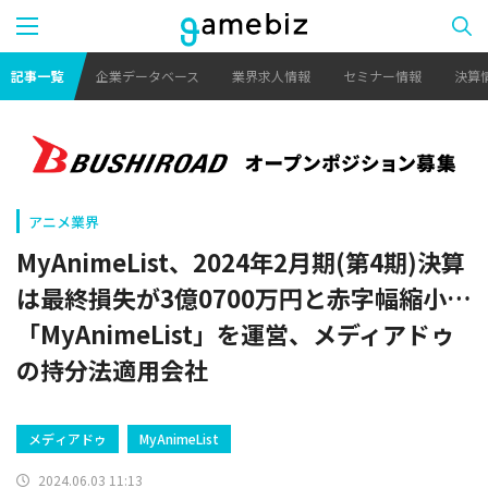
記事一覧
企業データベース
業界求人情報
セミナー情報
決算
アニメ業界
MyAnimeList、2024年2月期(第4期)決算
は最終損失が3億0700万円と赤字幅縮小…
「MyAnimeList」を運営、メディアドゥ
の持分法適用会社
メディアドゥ
MyAnimeList
2024.06.03 11:13