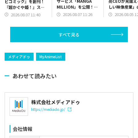
サービス「MANGA
亮CEOが見据え
ビコミック』を創刊！
MILLION」を公開！約
しい映像産業」
『超かぐや姫！』スピ
400のマンガ作品を
ンオフマンガ『超かぐ
2026.08.07 11:26
2026.08.05 1
2026.08.07 11:40
100以上の言語に翻訳
やメシ！』連載開始
し全世界配信
すべて見る
メディアドゥ
MyAnimeList
あわせて読みたい
株式会社メディアドゥ
https://mediado.jp/
会社情報