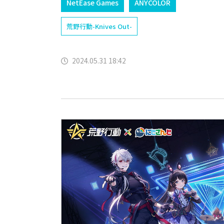
NetEase Games
ANYCOLOR
荒野行動-Knives Out-
2024.05.31 18:42