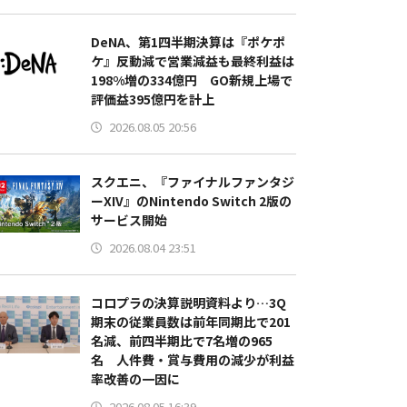
DeNA、第1四半期決算は『ポケポ
ケ』反動減で営業減益も最終利益は
198%増の334億円 GO新規上場で
評価益395億円を計上
2026.08.05 20:56
スクエニ、『ファイナルファンタジ
ーXIV』のNintendo Switch 2版の
サービス開始
2026.08.04 23:51
コロプラの決算説明資料より…3Q
期末の従業員数は前年同期比で201
名減、前四半期比で7名増の965
名 人件費・賞与費用の減少が利益
率改善の一因に
2026.08.05 16:39