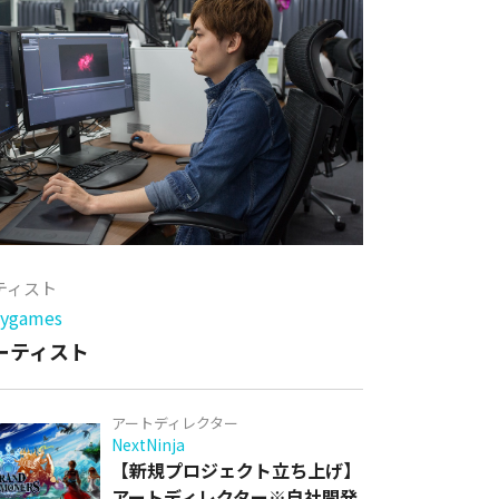
ーティスト
games
アーティスト
アートディレクター
NextNinja
【新規プロジェクト立ち上げ】
アートディレクター※自社開発