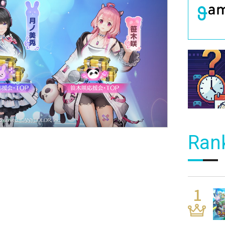
Ran
。