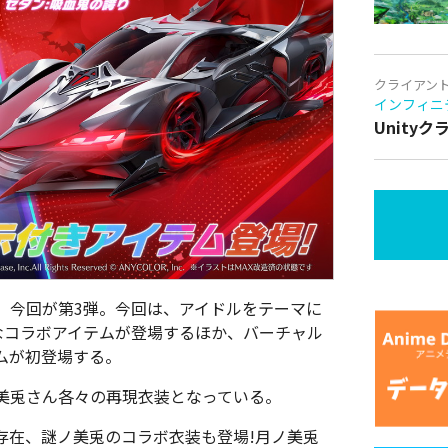
クライアン
インフィニ
Unity
、今回が第3弾。今回は、アイドルをテーマに
なコラボアイテムが登場するほか、バーチャル
ムが初登場する。
美兎さん各々の再現衣装となっている。
存在、謎ノ美兎のコラボ衣装も登場!月ノ美兎