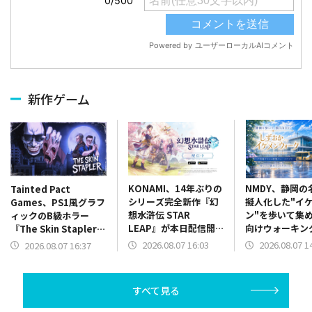
新作ゲーム
KONAMI、14年ぶりの
NMDY、静岡の
Tainted Pact
シリーズ完全新作『幻
擬人化した"イ
Games、PS1風グラフ
想水滸伝 STAR
ン"を歩いて集
ィックのB級ホラー
LEAP』が本日配信開
向けウォーキン
『The Skin Stapler』
始…近日実装予定の初
リ「しずおかイ
を配信開始！
2026.08.07 16:03
2026.08.07 1
2026.08.07 16:37
回ゲームイベント情報
ウォーク」をリ
も解禁
すべて見る