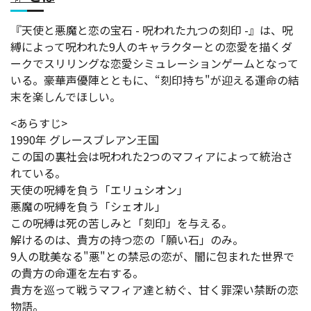
『天使と悪魔と恋の宝石 - 呪われた九つの刻印 -』は、呪
縛によって呪われた9人のキャラクターとの恋愛を描くダ
ークでスリリングな恋愛シミュレーションゲームとなって
いる。豪華声優陣とともに、“刻印持ち"が迎える運命の結
末を楽しんでほしい。
<あらすじ>
1990年 グレースブレアン王国
この国の裏社会は呪われた2つのマフィアによって統治さ
れている。
天使の呪縛を負う「エリュシオン」
悪魔の呪縛を負う「シェオル」
この呪縛は死の苦しみと「刻印」を与える。
解けるのは、貴方の持つ恋の「願い石」のみ。
9人の耽美なる"悪"との禁忌の恋が、闇に包まれた世界で
の貴方の命運を左右する。
貴方を巡って戦うマフィア達と紡ぐ、甘く罪深い禁断の恋
物語。