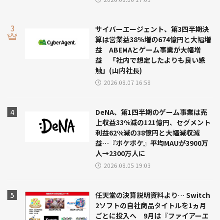
サイバーエージェント、第3四半期決
算は営業益38％増の674億円と大幅増
益 ABEMAとゲーム事業が大幅増
益 「社内で想定したよりも良い感
触」(山内社長)
2026.08.07 16:58
DeNA、第1四半期のゲーム事業は売
上収益33%減の121億円、セグメント
利益62%減の38億円と大幅減収減
益…『ポケポケ』平均MAUが3900万
人→2300万人に
2026.08.05 19:03
任天堂の決算説明資料より… Switch
2ソフトの自社商品タイトルを1ヵ月
ごとに投入へ 9月は『ファイアーエ