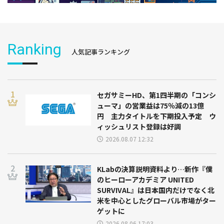
Ranking
人気記事ランキング
セガサミーHD、第1四半期の「コンシ
ューマ」の営業益は75％減の13億
円 主力タイトルを下期投入予定 ウ
ィッシュリスト登録は好調
2026.08.07 12:32
KLabの決算説明資料より…新作『僕
のヒーローアカデミア UNITED
SURVIVAL』は日本国内だけでなく北
米を中心としたグローバル市場がター
ゲットに
2026.08.06 17:03