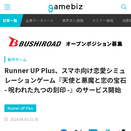
記事一覧
企業データベース
業界求人情報
セミナー情報
決算
新作ゲーム
Runner UP Plus、スマホ向け恋愛シミュ
レーションゲーム『天使と悪魔と恋の宝石
- 呪われた九つの刻印 -』のサービス開始
Runner UP Plus
2024.06.03 21:30