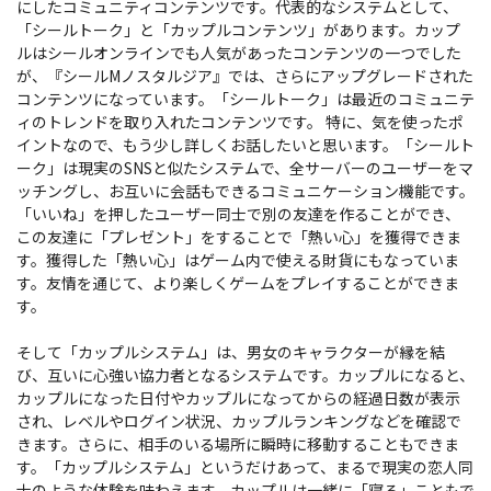
にしたコミュニティコンテンツです。代表的なシステムとして、
「シールトーク」と「カップルコンテンツ」があります。カップ
ルはシールオンラインでも人気があったコンテンツの一つでした
が、『シールMノスタルジア』では、さらにアップグレードされた
コンテンツになっています。「シールトーク」は最近のコミュニテ
ィのトレンドを取り入れたコンテンツです。 特に、気を使ったポ
イントなので、もう少し詳しくお話したいと思います。「シールト
ーク」は現実のSNSと似たシステムで、全サーバーのユーザーをマ
ッチングし、お互いに会話もできるコミュニケーション機能です。
「いいね」を押したユーザー同士で別の友達を作ることができ、
この友達に「プレゼント」をすることで「熱い心」を獲得できま
す。獲得した「熱い心」はゲーム内で使える財貨にもなっていま
す。友情を通じて、より楽しくゲームをプレイすることができま
す。
そして「カップルシステム」は、男女のキャラクターが縁を結
び、互いに心強い協力者となるシステムです。カップルになると、
カップルになった日付やカップルになってからの経過日数が表示
され、レベルやログイン状況、カップルランキングなどを確認で
きます。さらに、相手のいる場所に瞬時に移動することもできま
す。「カップルシステム」というだけあって、まるで現実の恋人同
士のような体験を味わえます。カップルは一緒に「寝る」こともで