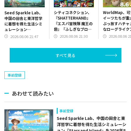
シティコネクション、
WorldMap、
Seed Sparkle Lab、
『SHATTERHAND』
イーツたちが重
中国の田舎と東洋哲学
『エスパ冒険隊 魔王の
ぶっ放すハチャ
に着想を得た生活シミ
砦』『ふしぎなブロビ
なローグライク
ュレーション
ー ブロバニアの危機』
ョン『チョコレ
『Starsand Island』
2026.08.06 21:30
2026.08.06 2
2026.08.06 21:47
を「ジャレコレ ファミ
レード』体験版
を2026年8月18日に発
コン編」シリーズとし
ース
売
て発売決定
すべて見る
事前登録
あわせて読みたい
事前登録
Seed Sparkle Lab、中国の田舎と東
洋哲学に着想を得た生活シミュレーシ
ョン『Starsand Island』を2026年8