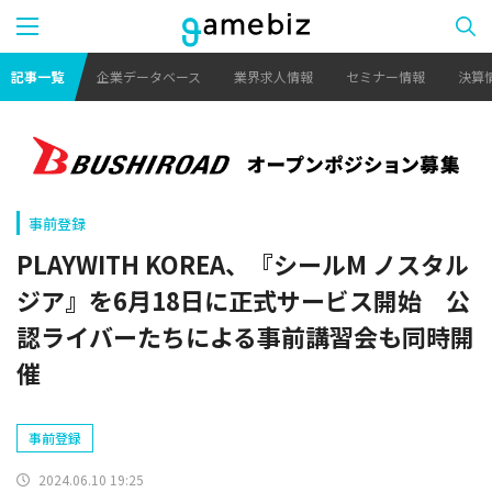
記事一覧
企業データベース
業界求人情報
セミナー情報
決算
事前登録
PLAYWITH KOREA、『シールM ノスタル
ジア』を6月18日に正式サービス開始 公
認ライバーたちによる事前講習会も同時開
催
事前登録
2024.06.10 19:25