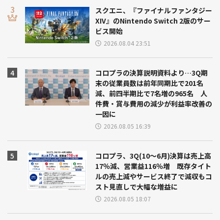
スクエニ、『ファイナルファンタジー
XIV』のNintendo Switch 2版のサー
ビス開始
2026.08.04 23:51
コロプラの決算説明資料より…3Q期
末の従業員数は前年同期比で201名
減、前四半期比で7名増の965名 人
件費・賞与費用の減少が利益率改善の
一因に
2026.08.05 16:39
コロプラ、3Q(10～6月)決算は売上高
17％減、営業益116％増 既存タイト
ルの売上減やサービス終了で減収もコ
スト見直しで大幅な増益に
2026.08.05 18:07