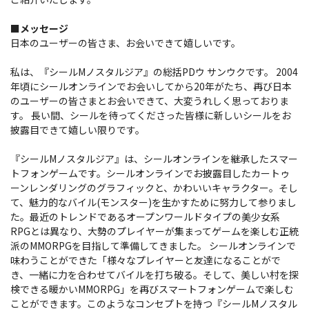
■メッセージ
日本のユーザーの皆さま、お会いできて嬉しいです。
私は、『シールMノスタルジア』の総括PDウ サンウクです。 2004
年頃にシールオンラインでお会いしてから20年がたち、再び日本
のユーザーの皆さまとお会いできて、大変うれしく思っておりま
す。 長い間、シールを待ってくださった皆様に新しいシールをお
披露目できて嬉しい限りです。
『シールMノスタルジア』は、シールオンラインを継承したスマー
トフォンゲームです。シールオンラインでお披露目したカートゥ
ーンレンダリングのグラフィックと、かわいいキャラクター。そし
て、魅力的なバイル(モンスター)を生かすために努力して参りまし
た。最近のトレンドであるオープンワールドタイプの美少女系
RPGとは異なり、大勢のプレイヤーが集まってゲームを楽しむ正統
派のMMORPGを目指して準備してきました。 シールオンラインで
味わうことができた「様々なプレイヤーと友達になることがで
き、一緒に力を合わせてバイルを打ち破る。そして、美しい村を探
検できる暖かいMMORPG」を再びスマートフォンゲームで楽しむ
ことができます。このようなコンセプトを持つ『シールMノスタル