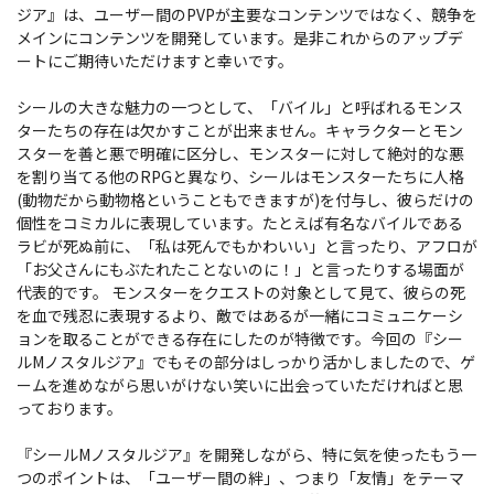
ジア』は、ユーザー間のPVPが主要なコンテンツではなく、競争を
メインにコンテンツを開発しています。是非これからのアップデ
ートにご期待いただけますと幸いです。
シールの大きな魅力の一つとして、「バイル」と呼ばれるモンス
ターたちの存在は欠かすことが出来ません。キャラクターとモン
スターを善と悪で明確に区分し、モンスターに対して絶対的な悪
を割り当てる他のRPGと異なり、シールはモンスターたちに人格
(動物だから動物格ということもできますが)を付与し、彼らだけの
個性をコミカルに表現しています。たとえば有名なバイルである
ラビが死ぬ前に、「私は死んでもかわいい」と言ったり、アフロが
「お父さんにもぶたれたことないのに！」と言ったりする場面が
代表的です。 モンスターをクエストの対象として見て、彼らの死
を血で残忍に表現するより、敵ではあるが一緒にコミュニケーシ
ョンを取ることができる存在にしたのが特徴です。今回の『シー
ルMノスタルジア』でもその部分はしっかり活かしましたので、ゲ
ームを進めながら思いがけない笑いに出会っていただければと思
っております。
『シールMノスタルジア』を開発しながら、特に気を使ったもう一
つのポイントは、「ユーザー間の絆」、つまり「友情」をテーマ