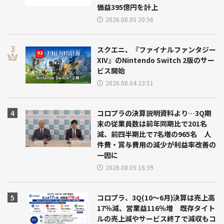
価益395億円を計上
2026.08.05 20:56
スクエニ、『ファイナルファンタジー
XIV』のNintendo Switch 2版のサー
ビス開始
2026.08.04 23:51
コロプラの決算説明資料より…3Q期
末の従業員数は前年同期比で201名
減、前四半期比で7名増の965名 人
件費・賞与費用の減少が利益率改善の
一因に
2026.08.05 16:39
コロプラ、3Q(10～6月)決算は売上高
17％減、営業益116％増 既存タイト
ルの売上減やサービス終了で減収もコ