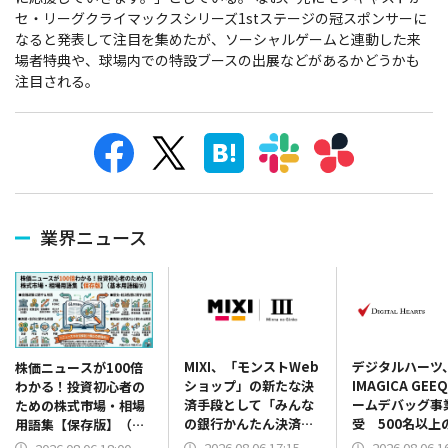
セ・リーグクライマックスシリーズ1stステージの冠スポンサーに
なると発表して注目を集めたが、ソーシャルゲームと連動した来
場者特典や、球場内での特設ブースの出展などがあるかどうかも
注目される。
業界ニュース
MIXI、「モンストWeb
デジタルハーツ
株価ニュースが100倍
ショップ」の新たな決
IMAGICA GE
わかる！投資初心者の
済手段として「みんな
ームデバッグ事
ための株式市場・相場
の銀行かんたん決済」
受 500名以上
用語集【保存版】（基
を導入！
と国内3拠点を
本用語編⑩）
2026.08.06 17:15
2026.08.06 1