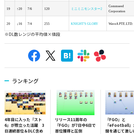
Commseed
19
↑20
7/6
120
ミニミニモンスター2
Corporation
20
↓16
7/4
255
KNIGHT'S GLORY
WaveA PTE.LTD.
※DL数レンジの平均値×値段
ランキング
リリース11周年の
『FGO』と
4年目に入った『スト
『FGO』が7日中6日で
『eFootball
6』が際立った活躍 3
首位獲得と圧倒
間を通じて激し
日連続首位＆DLC含め