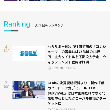
Ranking
人気記事ランキング
セガサミーHD、第1四半期の「コンシ
ューマ」の営業益は75％減の13億
円 主力タイトルを下期投入予定 ウ
ィッシュリスト登録は好調
2026.08.07 12:32
KLabの決算説明資料より…新作『僕
のヒーローアカデミア UNITED
SURVIVAL』は日本国内だけでなく北
米を中心としたグローバル市場がター
ゲットに
2026.08.06 17:03