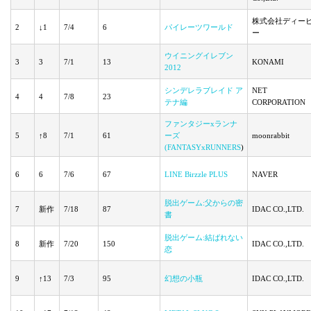
株式会社ディー
2
↓1
7/4
6
パイレーツワールド
ー
ウイニングイレブン
3
3
7/1
13
KONAMI
2012
シンデレラブレイド ア
NET
4
4
7/8
23
テナ編
CORPORATION
ファンタジーxランナ
5
↑8
7/1
61
ーズ
moonrabbit
(FANTASYxRUNNERS
)
6
6
7/6
67
LINE Birzzle PLUS
NAVER
脱出ゲーム:父からの密
7
新作
7/18
87
IDAC CO.,LTD.
書
脱出ゲーム:結ばれない
8
新作
7/20
150
IDAC CO.,LTD.
恋
9
↑13
7/3
95
幻想の小瓶
IDAC CO.,LTD.