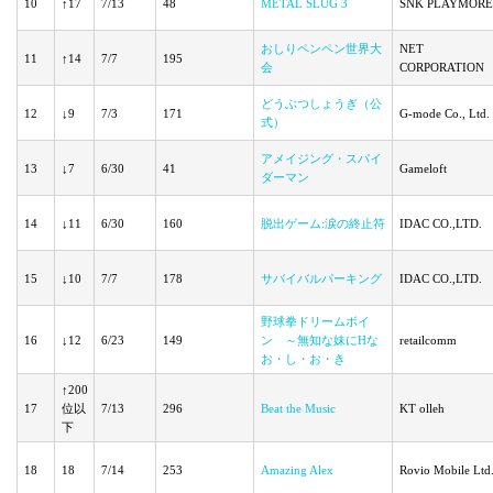
10
↑17
7/13
48
METAL SLUG 3
SNK PLAYMORE
おしりペンペン世界大
NET
11
↑14
7/7
195
会
CORPORATION
どうぶつしょうぎ（公
12
↓9
7/3
171
G-mode Co., Ltd.
式）
アメイジング・スパイ
13
↓7
6/30
41
Gameloft
ダーマン
14
↓11
6/30
160
脱出ゲーム:涙の終止符
IDAC CO.,LTD.
15
↓10
7/7
178
サバイバルパーキング
IDAC CO.,LTD.
野球拳ドリームボイ
16
↓12
6/23
149
ン ～無知な妹にHな
retailcomm
お・し・お・き
↑200
17
位以
7/13
296
Beat the Music
KT olleh
下
18
18
7/14
253
Amazing Alex
Rovio Mobile Ltd