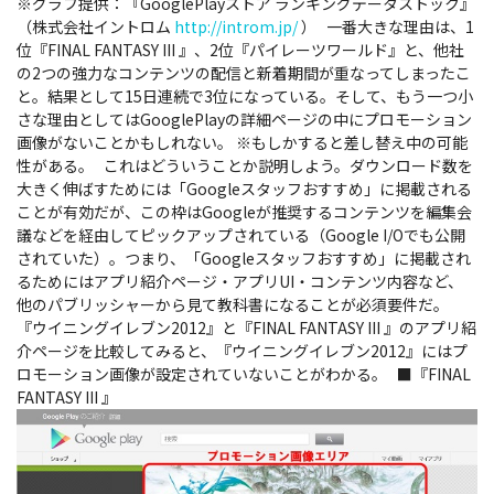
※グラフ提供：『GooglePlayストア ランキングデータストック』
（株式会社イントロム
http://introm.jp/
） 一番大きな理由は、1
位『FINAL FANTASY III 』、2位『パイレーツワールド』と、他社
の2つの強力なコンテンツの配信と新着期間が重なってしまったこ
と。結果として15日連続で3位になっている。そして、もう一つ小
さな理由としてはGooglePlayの詳細ページの中にプロモーション
画像がないことかもしれない。 ※もしかすると差し替え中の可能
性がある。 これはどういうことか説明しよう。ダウンロード数を
大きく伸ばすためには「Googleスタッフおすすめ」に掲載される
ことが有効だが、この枠はGoogleが推奨するコンテンツを編集会
議などを経由してピックアップされている（Google I/Oでも公開
されていた）。つまり、「Googleスタッフおすすめ」に掲載され
るためにはアプリ紹介ページ・アプリUI・コンテンツ内容など、
他のパブリッシャーから見て教科書になることが必須要件だ。
『ウイニングイレブン2012』と『FINAL FANTASY III 』のアプリ紹
介ページを比較してみると、『ウイニングイレブン2012』にはプ
ロモーション画像が設定されていないことがわかる。 ■『FINAL
FANTASY III 』