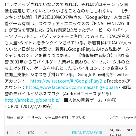
ピックアップされていないのであれば、それはプロモーション画
像を設定していないという小さなことなのかもしれない。 【ラ
ンキング総論】 7月22日10時00分時点の「GooglePlay」人気の新
着ゲーム有料は、スクウェア・エニックスの『FINAL FANTASY III
』が首位を奪還した。2位は前週1位だったディーピーの『パイレ
ーツワールド』。 パブリッシャーに注目してみると、IDACが今週
も大量5タイトルをランクインさせている。新着有料にIDACが入っ
ていない日がない状況で、着実にGooglePlayにおける脱出ゲーム
ジャンルのシェアを獲りつつある。 【情報提供者紹介】 小原 聖
誉 2001年からモバイルゲーム業界に携わり、ゲームポータルの立
ち上げを経て、ゲームを中心としたモバイルコンテンツ企業の収
益向上支援ビジネスを手掛けている。 GooglePlay研究所Twitter
アカウント：
https://twitter.com/#!/GooglePlayBiz
Facebookア
カウント：
https://www.facebook.com/masashige.obara
小原聖
誉のモバイルビジネスブログ（Androidニュースまとめ）：
http://ameblo.jp/obarabiz/
■人気の新着ゲーム（有料）
TOP20（2012/7/22現在）
順位
前週
リリース
ゲーム総合有料
アプリ名
パブリッシャー
SQUARE ENIX
1
↑2
6/29
4
FINAL FANTASY III
Co.,Ltd.