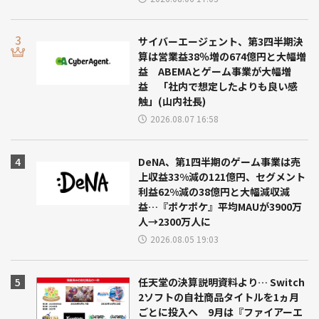
サイバーエージェント、第3四半期決
算は営業益38％増の674億円と大幅増
益 ABEMAとゲーム事業が大幅増
益 「社内で想定したよりも良い感
触」(山内社長)
2026.08.07 16:58
DeNA、第1四半期のゲーム事業は売
上収益33%減の121億円、セグメント
利益62%減の38億円と大幅減収減
益…『ポケポケ』平均MAUが3900万
人→2300万人に
2026.08.05 19:03
任天堂の決算説明資料より… Switch
2ソフトの自社商品タイトルを1ヵ月
ごとに投入へ 9月は『ファイアーエ