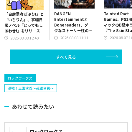
DANGEN
Tainted Pact
「自虐勇者ぽぷり!」と
Entertainmentと
Games、PS1
「いちりん」、掌編日
Bonereaders、ダー
ィックのB級ホ
常ノベル『とってもし
クなストーリー性のカ
『The Skin St
あわせ!』をリリース
ードゲーム
を配信開始！
2026.08.08 11:11
2026.08.07 1
2026.08.08 12:40
ADV『BONEREADER
～骨読みの魔の世界
～』をリリース
すべて見る
ロックワークス
激戦！三国演義〜英雄合戦〜
あわせて読みたい
ロックワークス