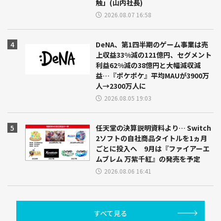
触」(山内社長)
2026.08.07 16:58
DeNA、第1四半期のゲーム事業は売
上収益33%減の121億円、セグメント
利益62%減の38億円と大幅減収減
益…『ポケポケ』平均MAUが3900万
人→2300万人に
2026.08.05 19:03
任天堂の決算説明資料より… Switch
2ソフトの自社商品タイトルを1ヵ月
ごとに投入へ 9月は『ファイアーエ
ムブレム 万紫千紅』の発売を予定
2026.08.06 16:41
すべて見る