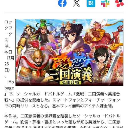
ロッ
クワ
ーク
ス
は、
本日
（7月
26
日）
、
「Mo
bage
」で、ソーシャルカードバトルゲーム『激戦！三国演義～英雄合
戦～』の提供を開始した。スマートフォンとフィーチャーフォン
での同時リリースとなる。基本プレイ無料のアイテム課金制。
本作は、三国志演義の世界観を踏襲したソーシャルカードバトル
ゲーム。劉備・孫権・曹操といった誰もが知る英雄から、三国志
演義に登場するほぼすべての武将や軍師、女性キャラクターまでが