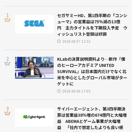
セガサミーHD、第1四半期の「コンシ
ューマ」の営業益は75％減の13億
円 主力タイトルを下期投入予定 ウ
ィッシュリスト登録は好調
2026.08.07 12:32
KLabの決算説明資料より…新作『僕
のヒーローアカデミア UNITED
SURVIVAL』は日本国内だけでなく北
米を中心としたグローバル市場がター
ゲットに
2026.08.06 17:03
サイバーエージェント、第3四半期決
算は営業益38％増の674億円と大幅増
益 ABEMAとゲーム事業が大幅増
益 「社内で想定したよりも良い感