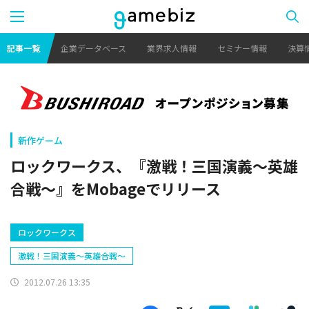
記事一覧
企業データベース
業界求人情報
セミナー情報
決算
新作ゲーム
ロックワークス、『激戦！三国演義～英雄
合戦～』をMobageでリリース
ロックワークス
激戦！三国演義〜英雄合戦〜
2012.07.26 13:35