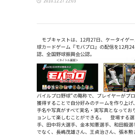
2010.12.27 22:03
モブキャストは、12月27日、ケータイゲ
球カードゲーム『モバプロ』の配信を12月2
認、全国野球振興会公認。
バイルプロ野球“の略称で、プレイヤーがプ
獲得することで自分好みのチームを作り上げ、
手名や写真がすべて実名・実写真となってお
ョンして楽しむことができる。 登場する選
手、田中将大選手、金本知憲選手、和田毅選
でなく、長嶋茂雄さん、王貞治さん、張本勲