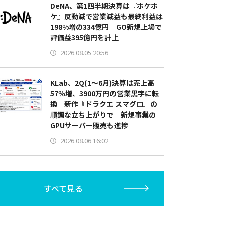
DeNA、第1四半期決算は『ポケポ
ケ』反動減で営業減益も最終利益は
198%増の334億円 GO新規上場で
評価益395億円を計上
2026.08.05 20:56
KLab、2Q(1～6月)決算は売上高
57％増、3900万円の営業黒字に転
換 新作『ドラクエ スマグロ』の
順調な立ち上がりで 新規事業の
GPUサーバー販売も進捗
2026.08.06 16:02
すべて見る