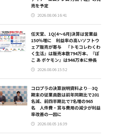
売を予定
2026.08.06 16:41
任天堂、1Q(4～6月)決算は営業益
150％増に 利益率の高いソフトウ
ェア販売が寄与 『トモコレわくわ
く生活』は販売本数794万本、『ぽ
こ あ ポケモン』は946万本に伸長
2026.08.06 15:52
コロプラの決算説明資料より…3Q
期末の従業員数は前年同期比で201
名減、前四半期比で7名増の965
名 人件費・賞与費用の減少が利益
率改善の一因に
2026.08.05 16:39