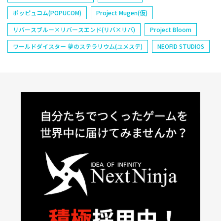
ポッピュコム(POPUCOM)
Project Mugen(仮)
リバースブルー×リバースエンド(リバ×リバ)
Project Bloom
ワールドダイスター 夢のステラリウム(ユメステ)
NEOFID STUDIOS