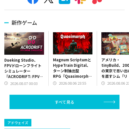
新作ゲーム
Magnum Scriptumと
アメリカ・
Dueking Studio、
HypeTrain Digital、
tinyBuild、2
FPVドローンフライト
ターン制抽出型
の東京で思い出
シミュレーター
RPG『Quasimorph』
を直すシム『リ
『ACRODRIFT: FPV
のバージョン1.0を
ーリー: 思い出
Drone Simulator』を
2026.08.06 23:55
2026.08.06 2
2026.08.07 00:03
Steamでリリース
を本日配信
発売
すべて見る
アドウェイズ