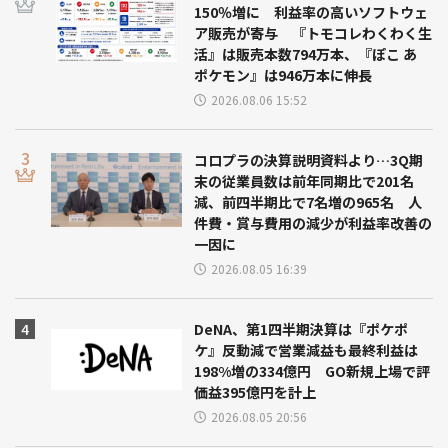
150％増に 利益率の高いソフトウェ
ア販売が寄与 『トモコレわくわく生
活』は販売本数794万本、『ぽこ あ
ポケモン』は946万本に伸長
2026.08.06 15:52
コロプラの決算説明資料より…3Q期
末の従業員数は前年同期比で201名
減、前四半期比で7名増の965名 人
件費・賞与費用の減少が利益率改善の
一因に
2026.08.05 16:39
DeNA、第1四半期決算は『ポケポ
ケ』反動減で営業減益も最終利益は
198%増の334億円 GO新規上場で評
価益395億円を計上
2026.08.05 20:56