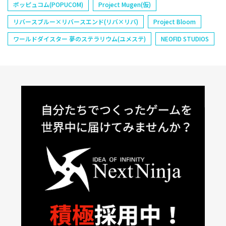
ポッピュコム(POPUCOM)
Project Mugen(仮)
リバースブルー×リバースエンド(リバ×リバ)
Project Bloom
ワールドダイスター 夢のステラリウム(ユメステ)
NEOFID STUDIOS