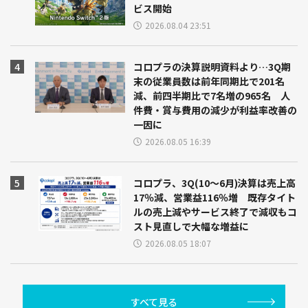
ビス開始
2026.08.04 23:51
コロプラの決算説明資料より…3Q期
末の従業員数は前年同期比で201名
減、前四半期比で7名増の965名 人
件費・賞与費用の減少が利益率改善の
一因に
2026.08.05 16:39
コロプラ、3Q(10～6月)決算は売上高
17％減、営業益116％増 既存タイト
ルの売上減やサービス終了で減収もコ
スト見直しで大幅な増益に
2026.08.05 18:07
すべて見る