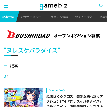
記事一覧
企業データベース
業界求人情報
セミナー情報
決算
"ヌレスケパラダイス"
記事
3
件
キャンペーン
祇園さくらクロス、美少女濡れ透けア
クションSTG『ヌレスケパラダイス』
で新ヒロイン「西園寺優璃」と新スト