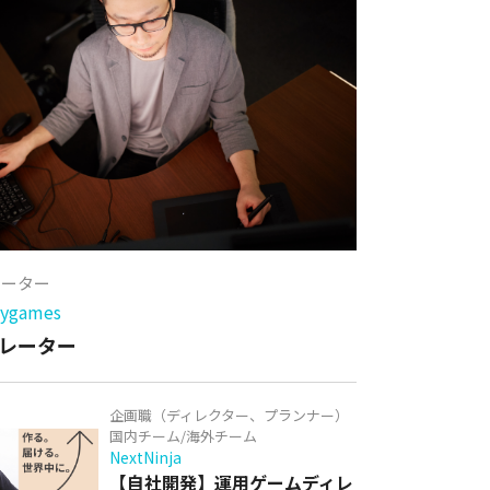
レーター
games
レーター
企画職（ディレクター、プランナー）
国内チーム/海外チーム
NextNinja
【自社開発】運用ゲームディレ