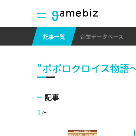
記事一覧
企業データベース
"ポポロクロイス物語
記事
1
件