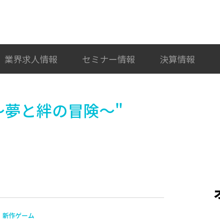
検索
カテゴリ選択
業界求人情報
セミナー情報
決算情報
～夢と絆の冒険～"
新作ゲーム