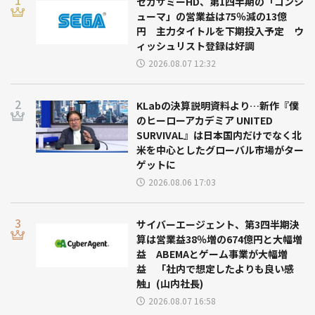
セガサミーHD、第1四半期の「コンシ
ューマ」の営業益は75％減の13億
円 主力タイトルを下期投入予定 ウ
ィッシュリスト登録は好調
2026.08.07 12:32
KLabの決算説明資料より…新作『僕
のヒーローアカデミア UNITED
SURVIVAL』は日本国内だけでなく北
米を中心としたグローバル市場がター
ゲットに
2026.08.06 17:03
サイバーエージェント、第3四半期決
算は営業益38％増の674億円と大幅増
益 ABEMAとゲーム事業が大幅増
益 「社内で想定したよりも良い感
触」(山内社長)
2026.08.07 16:58