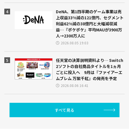
DeNA、第1四半期のゲーム事業は売
上収益33%減の121億円、セグメント
利益62%減の38億円と大幅減収減
益…『ポケポケ』平均MAUが3900万
人→2300万人に
2026.08.05 19:03
任天堂の決算説明資料より… Switch
2ソフトの自社商品タイトルを1ヵ月
ごとに投入へ 9月は『ファイアーエ
ムブレム 万紫千紅』の発売を予定
2026.08.06 16:41
すべて見る