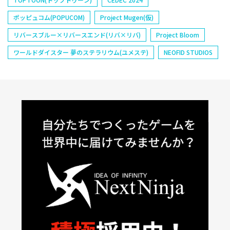
ポッピュコム(POPUCOM)
Project Mugen(仮)
リバースブルー×リバースエンド(リバ×リバ)
Project Bloom
ワールドダイスター 夢のステラリウム(ユメステ)
NEOFID STUDIOS