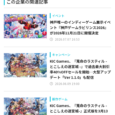
この企業の関連記事
イベント
神戸唯一のインディーゲーム展示イベ
ント『神戸ゲームラビリンス2026』
が2026年11月21日に開催決定
2026.07.07 16:53
キャンペーン
KIC Games、『蒐命のラスティル -
とこしえの迷宮城 -』で過去最大割引
率40%OFFセールを開始…大型アップ
デート「Ver 1.1.0」も配信
2026.06.09 19:00
新作ゲーム
KIC Games、『蒐命のラスティル -
とこしえの迷宮城-』正式版を3月13