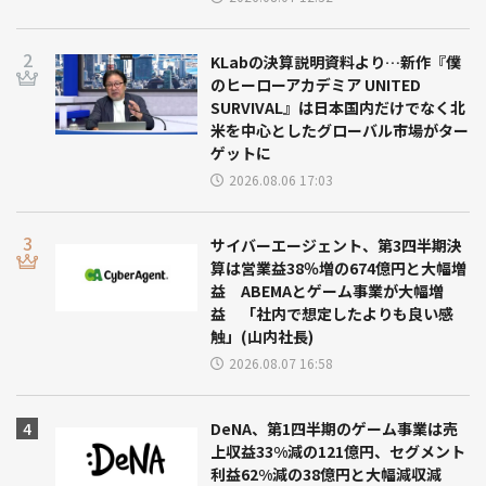
KLabの決算説明資料より…新作『僕
のヒーローアカデミア UNITED
SURVIVAL』は日本国内だけでなく北
米を中心としたグローバル市場がター
ゲットに
2026.08.06 17:03
サイバーエージェント、第3四半期決
算は営業益38％増の674億円と大幅増
益 ABEMAとゲーム事業が大幅増
益 「社内で想定したよりも良い感
触」(山内社長)
2026.08.07 16:58
DeNA、第1四半期のゲーム事業は売
上収益33%減の121億円、セグメント
利益62%減の38億円と大幅減収減