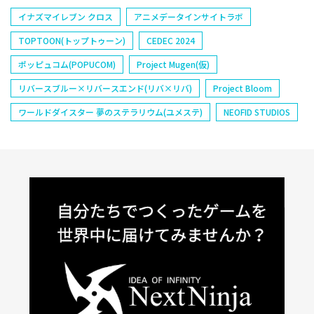
イナズマイレブン クロス
アニメデータインサイトラボ
TOPTOON(トップトゥーン)
CEDEC 2024
ポッピュコム(POPUCOM)
Project Mugen(仮)
リバースブルー×リバースエンド(リバ×リバ)
Project Bloom
ワールドダイスター 夢のステラリウム(ユメステ)
NEOFID STUDIOS