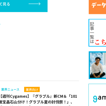
て見る
ト
業界ニュース
業界向け
【週刊Cygames】『グラブル』新CM＆「101
億宝晶石山分け！グラブル夏の討伐祭！」、