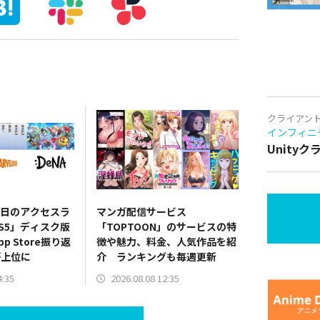
クライアン
インフィニ
Unity
～7日のアクセスラ
マンガ配信サービス
S5」ディスク版
「TOPTOON」のサービスの特
p Store振り返
徴や魅力、料金、人気作品を紹
が上位に
介 ランキングも毎週更新
4:35
2026.08.08 12:35