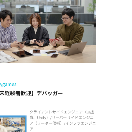
ー
games
未経験者歓迎】デバッガー
クライアントサイドエンジニア（UI担
当、Unity）/サーバーサイドエンジニ
ア（リーダー候補）/インフラエンジニ
ア