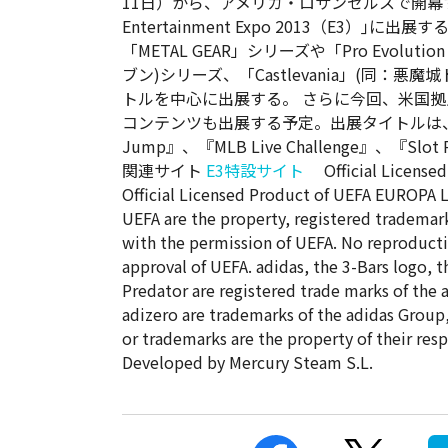
11日）から、アメリカ・ロサンゼルスで開幕する
Entertainment Expo 2013（E3）｣に出
「METAL GEAR」シリーズや「Pro Evolu
ブン)シリーズ、「Castlevania」(同：
トルを中心に出展する。 さらに今回、米国
コンテンツも出展する予定。出展タイトルは、ポーカ
Jump』、『MLB Live Challenge』、『S
関連サイト
E3特設サイト
Official License
Official Licensed Product of UEFA EUROPA L
UEFA are the property, registered trademar
with the permission of UEFA. No reproducti
approval of UEFA. adidas, the 3-Bars logo, 
Predator are registered trade marks of the
adizero are trademarks of the adidas Group,
or trademarks are the property of their res
Developed by Mercury Steam S.L.