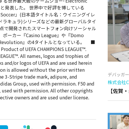
世界最大級のゲームショー｢Electronic
展すると発表した。
世界中で好評を博している
tion Soccer」(日本語タイトル名：ウイニングイレ
悪魔城ドラキュラ)シリーズなどの最新グローバルタイ
拠点で開発されたスマートフォン向けソーシャル
ー『Casino League』や『Domo
lot Revolution』の4タイトルとなっている。 ■
d Product of UEFA CHAMPIONS LEAGUE™.
EAGUE™. All names, logos and trophies of
ks and/or logos of UEFA and are used herein
on is allowed without the prior written
デバッガ
the 3-Stripe trade mark, adipure, and
株式会社Cy
 adidas Group, used with permission. F50 and
 used with permission. All other copyrights
【佐賀・
pective owners and are used under license.