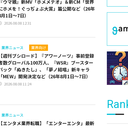
『ウマ娘』新MV「ホメメテオ」＆新CM「世界
にホメを！ぐっぢょぶ大賞」篇公開など（26年
8月1日～7日）
2026.08.08 12:31
業界ニュース
業界向け
【週刊ブシロード】『アワーノーツ』事前登録
者数グローバル100万人、『WSR』ブースター
パック「ぬきたし」、「夢ノ結唱」新キャラ
「MEW」開発決定など（26年8月1日～7日）
2026.08.08 11:24
Ran
業界ニュース
【エンタメ業界転職】「エンターエンタ」最新