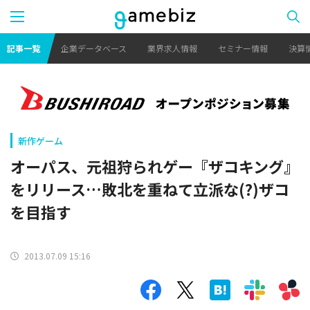
記事一覧
企業データベース
業界求人情報
セミナー情報
決算
新作ゲーム
オーパス、元祖狩られゲー『ザコキング』
をリリース…敗北を重ねて立派な(?)ザコ
を目指す
2013.07.09 15:16