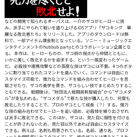
などの開発で知られるオーパスは、一介のザコがヒーローに挑
み、派手にやられて戦いを盛り上げるiOSアプリ『ザコキング 華
麗なる敗北者たち』をリリースした。アプリのダウンロードは無
料で、一部アイテム課金制となっている。ソニー・ミュージックエ
ンタテインメントのhubbub partyとのコラボレーション企画とな
る。
本作は、ヒーローものの、ザコ側の視点から仲間とともに、
いかに美しく敗北するかを追求する、という一風変わったゲーム
だ。 必殺技や連携攻撃などの高度な技はザコには不要。4つのボタ
ンに割り当てられたコマンドを選んでいく。コマンドは自由にカ
スタマイズ可能で、強力なコマンドを組み合わせてヒーローを苦
戦させたり、ザコの美学を貫き、ザコらしい技でまとめたりするこ
ともできる。 戦闘後は、“財団法人戦闘員斡旋組合”から“ザコメダ
ル”が支払われる。“ザコメダル”で新たな技が購入したり、何度も
敗北したりすることで、プロのザコとして成長（？）する。強力
な技の組み合わせでヒーローを追い詰め、必殺技を繰り出させれ
ば派手に敗北できる。 このほか、ザコは、見た目に個性を付ける
ことが許されないため、見た目以外であれば自由にカスタマイズ
できる。例えば、名刺も用意されている。名前、通り名、プロフ
ィールを個性的にカスタマイズして、他のザコとは違うところを