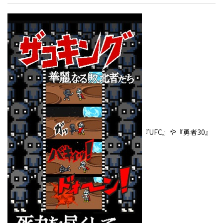
『UFC』や『勇者30』