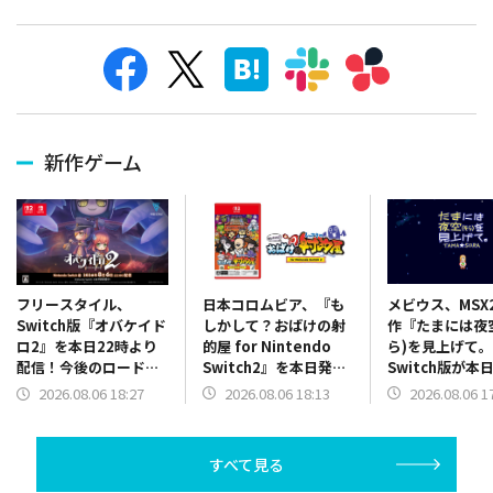
新作ゲーム
日本コロムビア、『も
メビウス、MSX
フリースタイル、
しかして？おばけの射
作『たまには夜
Switch版『オバケイド
的屋 for Nintendo
ら)を見上げて
ロ2』を本日22時より
Switch2』を本日発
Switch版が本
配信！今後のロードマ
売！射的屋がテーマの
自分だけの星座
ップも公開
2026.08.06 18:13
2026.08.06 1
2026.08.06 18:27
メダルゲームが
電子あやとりゲ
Switch2で楽しめる
すべて見る