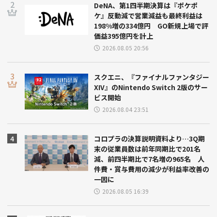
DeNA、第1四半期決算は『ポケポ
ケ』反動減で営業減益も最終利益は
198%増の334億円 GO新規上場で評
価益395億円を計上
2026.08.05 20:56
スクエニ、『ファイナルファンタジー
XIV』のNintendo Switch 2版のサー
ビス開始
2026.08.04 23:51
コロプラの決算説明資料より…3Q期
末の従業員数は前年同期比で201名
減、前四半期比で7名増の965名 人
件費・賞与費用の減少が利益率改善の
一因に
2026.08.05 16:39