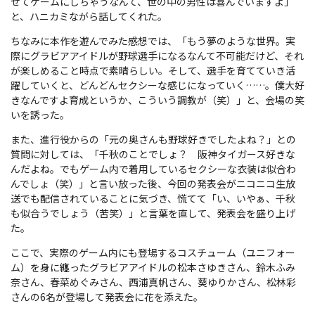
せてゲームにしちゃうなんて、世の中の男性は喜んでいますよ」
と、ハニカミながら話してくれた。
ちなみに本作を遊んでみた感想では、「もう夢のような世界。実
際にグラビアアイドルが野球選手になるなんて不可能だけど、それ
が楽しめること時点で素晴らしい。そして、選手を育てていき活
躍していくと、どんどんセクシーな感じになっていく……。僕大好
きなんですよ育成というか、こういう調教が（笑）」と、会場の笑
いを誘った。
また、進行役からの「元の奥さんも野球好きでしたよね？」との
質問に対しては、「千秋のことでしょ？ 阪神タイガース好きな
んだよね。でもゲーム内で着用しているセクシーな衣装は似合わ
んでしょ（笑）」と言い放った後、今回の発表会がニコニコ生放
送でも配信されていることに気づき、慌てて「い、いやぁ、千秋
も似合うでしょう（苦笑）」と言葉を直して、発表会を盛り上げ
た。
ここで、実際のゲーム内にも登場するコスチューム（ユニフォー
ム）を身に纏ったグラビアアイドルの松本さゆきさん、鈴木ふみ
奈さん、春菜めぐみさん、西浦真帆さん、葵ゆりかさん、松林彩
さんの6名が登場して発表会に花を添えた。