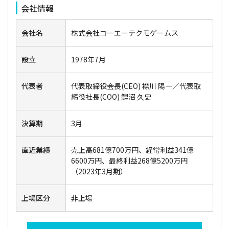
会社情報
会社名
株式会社コーエーテクモゲームス
設立
1978年7月
代表者
代表取締役会長(CEO) 襟川 陽一／代表取
締役社長(COO) 鯉沼 久史
決算期
3月
直近業績
売上高681億700万円、経常利益341億
6600万円、最終利益268億5200万円
（2023年3月期）
上場区分
非上場