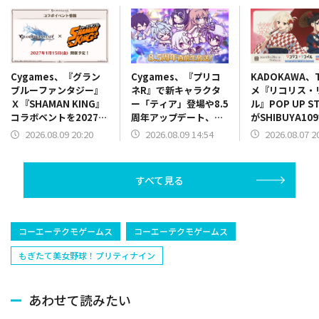
Cygames、『プリコ
KADOKAWA、
Cygames、『グラン
ネR』で新キャラクタ
メ『リコリス・
ブルーファンタジー』
ー「ティア」登場や8.5
ル』POP UP S
Ｘ『SHAMAN KING』
周年アップデート、コ
がSHIBUYA10
コラボベントを2027年
ラボ情報を8.5 周年直
決定
1月15日に開催決定
2026.08.09 14:54
2026.08.07 2
2026.08.09 20:20
前生放送で発表
すべて見る
コーエーテクモゲームス
コーエーテクモゲームス
もぎたて美女野球！プリティナイン
あわせて読みたい