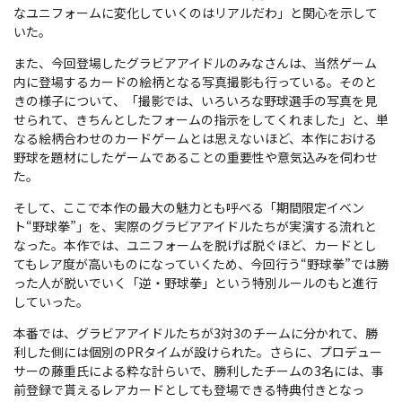
なユニフォームに変化していくのはリアルだわ」と関心を示して
いた。
また、今回登場したグラビアアイドルのみなさんは、当然ゲーム
内に登場するカードの絵柄となる写真撮影も行っている。そのと
きの様子について、「撮影では、いろいろな野球選手の写真を見
せられて、きちんとしたフォームの指示をしてくれました」と、単
なる絵柄合わせのカードゲームとは思えないほど、本作における
野球を題材にしたゲームであることの重要性や意気込みを伺わせ
た。
そして、ここで本作の最大の魅力とも呼べる「期間限定イベン
ト“野球拳”」を、実際のグラビアアイドルたちが実演する流れと
なった。本作では、ユニフォームを脱げば脱ぐほど、カードとし
てもレア度が高いものになっていくため、今回行う“野球拳”では勝
った人が脱いでいく「逆・野球拳」という特別ルールのもと進行
していった。
本番では、グラビアアイドルたちが3対3のチームに分かれて、勝
利した側には個別のPRタイムが設けられた。さらに、プロデュー
サーの藤重氏による粋な計らいで、勝利したチームの3名には、事
前登録で貰えるレアカードとしても登場できる特典付きとなっ