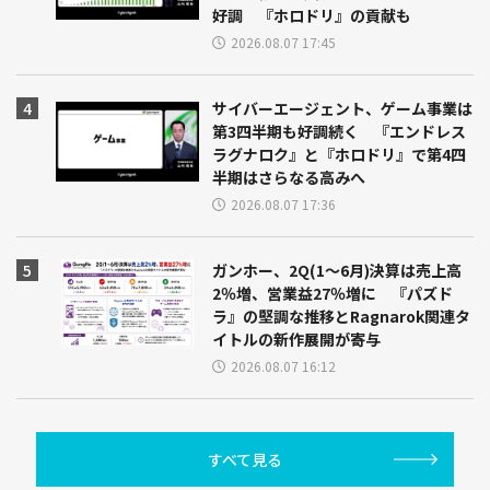
好調 『ホロドリ』の貢献も
2026.08.07 17:45
サイバーエージェント、ゲーム事業は
第3四半期も好調続く 『エンドレス
ラグナロク』と『ホロドリ』で第4四
半期はさらなる高みへ
2026.08.07 17:36
ガンホー、2Q(1～6月)決算は売上高
2％増、営業益27％増に 『パズド
ラ』の堅調な推移とRagnarok関連タ
イトルの新作展開が寄与
2026.08.07 16:12
すべて見る