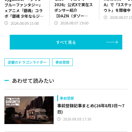
2026』公式Xで実在ス
A』で「3ステ
ブルーファンタジー』
ポンサー紹介
ウト」を開催中
ｘアニメ『銀魂』コラ
【DAZN（ダゾー
ボ「銀魂 少年ならジャ
2026.08.07 1
ン）】篇をポスト
ンプの裏表紙までちゃ
2026.08.07 19:00
2026.08.09 15:08
んと楽しめ」を復刻開
催
すべて見る
逆襲のドラゴンライダー
事前登録
あわせて読みたい
事前登録
事前登録記事まとめ(26年8月3日～7
日)
2026.08.09 17:30