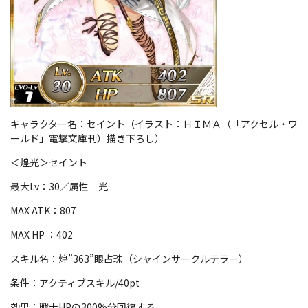
キャラクター名：セイント（イラスト：ＨＩＭＡ（「アクセル・ワ
ールド」電撃文庫刊）描き下ろし）
＜煌光＞セイント
最大Lv：30／属性 光
MAX ATK：807
MAX HP ：402
スキル名：煌”363”眼占珠（シャインサークルテラー）
条件：アクティブスキル/40pt
効果：戦士HPの300%分回復する