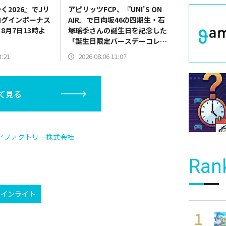
く2026』でJリ
アピリッツFCP、『UNI'S ON
ログインボーナス
AIR』で日向坂46の四期生・石
8月7日13時よ
塚瑶季さんの誕生日を記念した
「誕生日限定バースデーコレク
ション」を開催中
3:21
2026.08.06 11:07
て見る
アファクトリー株式会社
Ran
ウインライト