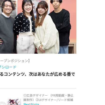
オープンポジション】
ブシロード
るコンテンツ、次はあなたが広める番で
①広告デザイナー （PR用動画・静止
画制作）②UIデザイナー/リード候補
NextNinja