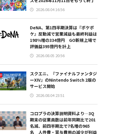
スを2026年11月11日をもって終了
2026.08.04 16:56
DeNA、第1四半期決算は『ポケポ
ケ』反動減で営業減益も最終利益は
198%増の334億円 GO新規上場で
評価益395億円を計上
2026.08.05 20:56
スクエニ、『ファイナルファンタジ
ーXIV』のNintendo Switch 2版の
サービス開始
2026.08.04 23:51
コロプラの決算説明資料より…3Q
期末の従業員数は前年同期比で201
名減、前四半期比で7名増の965
名 人件費・賞与費用の減少が利益