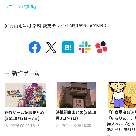
『コナンパズル』
(c)青山剛昌/小学館･読売テレビ･TMS 1996(c)CYBIRD
新作ゲーム
決算記事まとめ(26年8
「自虐勇者ぽぷ
新作ゲーム記事まとめ
月3日～7日)
「いちりん」、
(26年8月3日～7日)
常ノベル『とっ
2026.08.09 16:00
2026.08.09 16:45
あわせ!』をリ