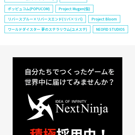
ポッピュコム(POPUCOM)
Project Mugen(仮)
リバースブルー×リバースエンド(リバ×リバ)
Project Bloom
ワールドダイスター 夢のステラリウム(ユメステ)
NEOFID STUDIOS