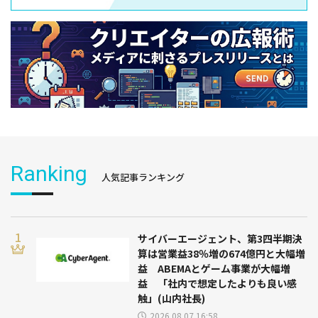
Ranking
人気記事ランキング
サイバーエージェント、第3四半期決
算は営業益38％増の674億円と大幅増
益 ABEMAとゲーム事業が大幅増
益 「社内で想定したよりも良い感
触」(山内社長)
2026.08.07 16:58