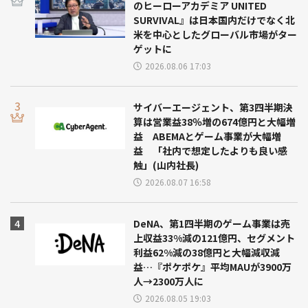
のヒーローアカデミア UNITED
SURVIVAL』は日本国内だけでなく北
米を中心としたグローバル市場がター
ゲットに
2026.08.06 17:03
サイバーエージェント、第3四半期決
算は営業益38％増の674億円と大幅増
益 ABEMAとゲーム事業が大幅増
益 「社内で想定したよりも良い感
触」(山内社長)
2026.08.07 16:58
DeNA、第1四半期のゲーム事業は売
上収益33%減の121億円、セグメント
利益62%減の38億円と大幅減収減
益…『ポケポケ』平均MAUが3900万
人→2300万人に
2026.08.05 19:03