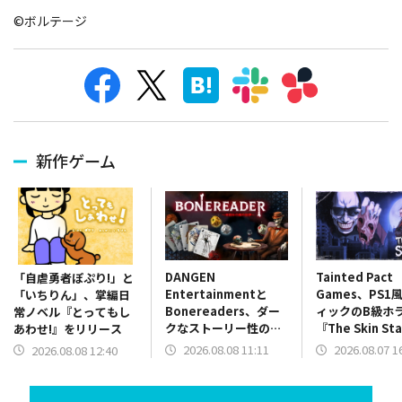
©ボルテージ
新作ゲーム
DANGEN
Tainted Pact
「自虐勇者ぽぷり!」と
Entertainmentと
Games、PS1
「いちりん」、掌編日
Bonereaders、ダー
ィックのB級ホ
常ノベル『とってもし
クなストーリー性のカ
『The Skin St
あわせ!』をリリース
ードゲーム
を配信開始！
2026.08.08 11:11
2026.08.07 1
2026.08.08 12:40
ADV『BONEREADER
～骨読みの魔の世界
～』をリリース