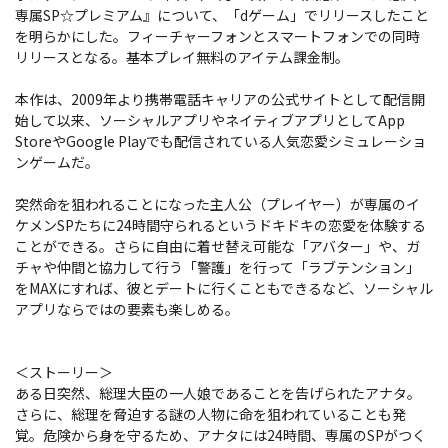
専属SP☆プレミアム』について、「dゲーム」でリリースしたこと
を明らかにした。フィーチャーフォンとスマートフォンでの同時
リリースとなる。基本プレイ無料のアイテム課金制。
本作は、2009年より携帯電話キャリアの公式サイトとして配信開
始して以来、ソーシャルアプリやネイティブアプリとしてApp
StoreやGoogle Playでも配信されている人気恋愛シミュレーショ
ンゲームだ。
突然命を狙われることになった主人公（プレイヤー）が専属のイ
ケメンSPたちに24時間守られるというドキドキの恋愛を体験する
ことができる。さらに自由に着せ替え可能な「アバター」や、ガ
チャや仲間と協力して行う「警護」を行って「ラブテンション」
をMAXにすれば、彼とデートに行くこともできるなど、ソーシャル
アプリならではの要素も楽しめる。
＜ストーリー＞
ある日突然、総理大臣の一人娘であることを告げられたアナタ。
さらに、総理を脅迫する謎の人物に命を狙われていることも発
覚。危険から身を守るため、アナタには24時間、専属のSPがつく