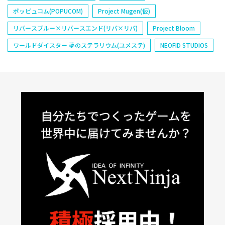
ポッピュコム(POPUCOM)
Project Mugen(仮)
リバースブルー×リバースエンド(リバ×リバ)
Project Bloom
ワールドダイスター 夢のステラリウム(ユメステ)
NEOFID STUDIOS