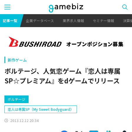
記事一覧
企業データベース
業界求人情報
セミナー情報
決算
新作ゲーム
ボルテージ、人気恋ゲーム『恋人は専属
SP☆プレミアム』をdゲームでリリース
ボルテージ
恋人は専属SP（My Sweet Bodyguard）
2013.12.12 20:34