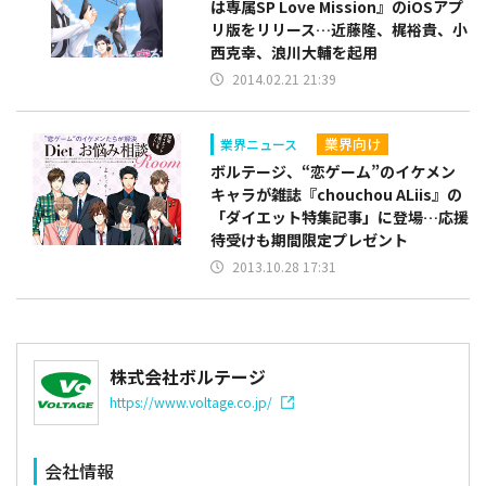
は専属SP Love Mission』のiOSアプ
リ版をリリース…近藤隆、梶裕貴、小
西克幸、浪川大輔を起用
2014.02.21 21:39
業界向け
業界ニュース
ボルテージ、“恋ゲーム”のイケメン
キャラが雑誌『chouchou ALiis』の
「ダイエット特集記事」に登場…応援
待受けも期間限定プレゼント
2013.10.28 17:31
株式会社ボルテージ
https://www.voltage.co.jp/
会社情報