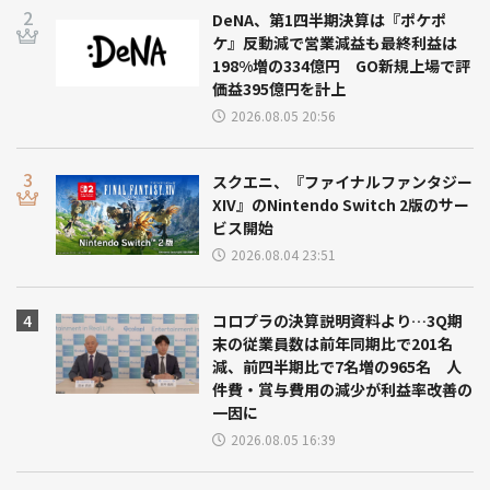
DeNA、第1四半期決算は『ポケポ
ケ』反動減で営業減益も最終利益は
198%増の334億円 GO新規上場で評
価益395億円を計上
2026.08.05 20:56
スクエニ、『ファイナルファンタジー
XIV』のNintendo Switch 2版のサー
ビス開始
2026.08.04 23:51
コロプラの決算説明資料より…3Q期
末の従業員数は前年同期比で201名
減、前四半期比で7名増の965名 人
件費・賞与費用の減少が利益率改善の
一因に
2026.08.05 16:39