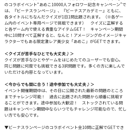
のコラボイベント“あめこ10000人フォロワー記念キャンペーン”で
は、『ビーナスランページ』、『ビーナスアカデミー』ともに、
各タイトルにちなんだクイズが1日1問出題されます。（※各ゲー
ム内のイベント専用ページで挑戦できます） クイズに正解する
と各ゲーム内で使える貴重なアイテムGET！ キャンペーン期間
中に10問すべて正解すると、なんと！アメージングのイメージキャ
ラクターでもある限定激レア美少女「あめこ」がGETできます。
＜クイズが苦手なひとでも大丈夫♪＞
クイズが苦手なひとやゲームをはじめたてのユーザーでも安心。
同じ問題に何度でも挑戦できる3択問題です。多くの方に楽しんで
いただける内容となっています。
＜今からでも間に合う！途中参加でも大丈夫♪＞
イベント開催期間中は、その日に公開された最新の問題のところ
までチャレンジ可能！ 過去に出題された問題から順番に挑戦す
ることができます。途中参加も大歓迎！ ストックされている問
題はキャンペーン期間中ならいつでもチャレンジ可能なので、忙し
い方でも安心です。
▼ビーナスランページのコラボイベント全10問に正解でGETでき