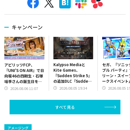
キャンペーン
Kalypso Mediaと
セガ、『ソニッ
アピリッツFCP、
Kite Games、
ブル パーティ
『UNI'S ON AIR』で日
『Sudden Strike 5』
リーン・スイー
向坂46の四期生・石塚
の追加DLC『Sudden
ークスイベント
瑶季さんの誕生日を記
Strike 5 – France:
催…夏の気分を
念した「誕生日限定バ
2026.08.05 19:34
2026.08.05 1
2026.08.06 11:07
Road to
げる新規サマー
ースデーコレクショ
Liberation』をリリー
も
ン」を開催中
ス
すべて見る
アメージング