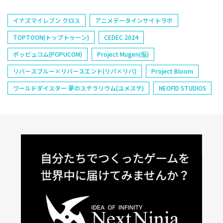
イナズマイレブン クロス
アニメデータインサイトラボ
TOPTOON(トップトゥーン)
CEDEC 2024
ポッピュコム(POPUCOM)
Project Mugen(仮)
リバースブルー×リバースエンド(リバ×リバ)
Project Bloom
ワールドダイスター 夢のステラリウム(ユメステ)
NEOFID STUDIOS