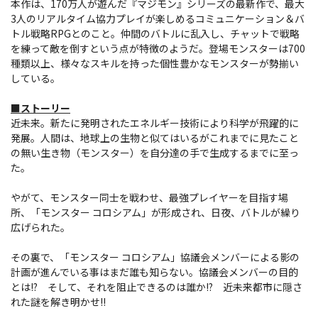
本作は、170万人が遊んだ『マジモン』シリーズの最新作で、最大
3人のリアルタイム協力プレイが楽しめるコミュニケーション＆バ
トル戦略RPGとのこと。仲間のバトルに乱入し、チャットで戦略
を練って敵を倒すという点が特徴のようだ。登場モンスターは700
種類以上、様々なスキルを持った個性豊かなモンスターが勢揃い
している。
■ストーリー
近未来。新たに発明されたエネルギー技術により科学が飛躍的に
発展。人間は、地球上の生物と似てはいるがこれまでに見たこと
の無い生き物（モンスター）を自分達の手で生成するまでに至っ
た。
やがて、モンスター同士を戦わせ、最強プレイヤーを目指す場
所、「モンスター コロシアム」が形成され、日夜、バトルが繰り
広げられた。
その裏で、「モンスター コロシアム」協議会メンバーによる影の
計画が進んでいる事はまだ誰も知らない。協議会メンバーの目的
とは!? そして、それを阻止できるのは誰か!? 近未来都市に隠さ
れた謎を解き明かせ!!