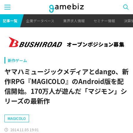
記事一覧
企業データベース
業界求人情報
セミナー情報
決算
新作ゲーム
ヤマハミュージックメディアとdango、新
作RPG『MAGICOLO』のAndroid版を配
信開始。170万人が遊んだ「マジモン」シ
リーズの最新作
MAGICOLO
2014.11.05 19:01