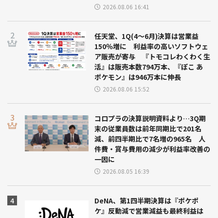
2026.08.06 16:41
任天堂、1Q(4～6月)決算は営業益
150％増に 利益率の高いソフトウェ
ア販売が寄与 『トモコレわくわく生
活』は販売本数794万本、『ぽこ あ
ポケモン』は946万本に伸長
2026.08.06 15:52
コロプラの決算説明資料より…3Q期
末の従業員数は前年同期比で201名
減、前四半期比で7名増の965名 人
件費・賞与費用の減少が利益率改善の
一因に
2026.08.05 16:39
DeNA、第1四半期決算は『ポケポ
ケ』反動減で営業減益も最終利益は