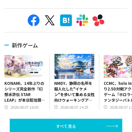
新作ゲーム
NMDY、静岡の名所を
CCMC、holo I
KONAMI、14年ぶりの
擬人化した"イケメ
り2.5D対戦ア
シリーズ完全新作『幻
ン"を歩いて集める女性
ゲーム『ホロラ
想水滸伝 STAR
向けウォーキングアプ
ァンタジーバト
LEAP』が本日配信開
リ「しずおかイケメン
SteamとSwit
始…近日実装予定の初
2026.08.07 14:25
2026.08.07 1
2026.08.07 16:03
ウォーク」をリリース
リース
回ゲームイベント情報
も解禁
すべて見る