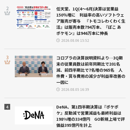
任天堂、1Q(4～6月)決算は営業益
150％増に 利益率の高いソフトウェ
ア販売が寄与 『トモコレわくわく生
活』は販売本数794万本、『ぽこ あ
ポケモン』は946万本に伸長
2026.08.06 15:52
コロプラの決算説明資料より…3Q期
末の従業員数は前年同期比で201名
減、前四半期比で7名増の965名 人
件費・賞与費用の減少が利益率改善の
一因に
2026.08.05 16:39
DeNA、第1四半期決算は『ポケポ
ケ』反動減で営業減益も最終利益は
198%増の334億円 GO新規上場で評
価益395億円を計上