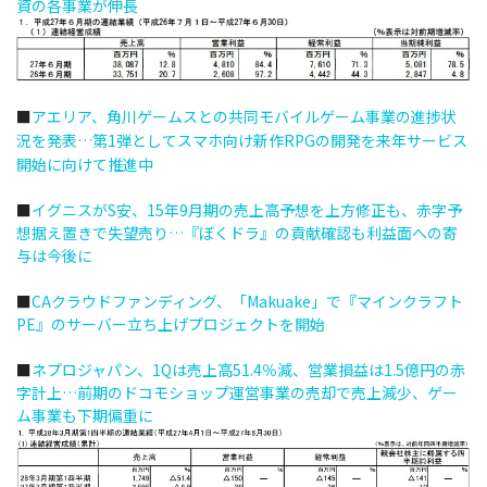
資の各事業が伸長
■
アエリア、角川ゲームスとの共同モバイルゲーム事業の進捗状
況を発表…第1弾としてスマホ向け新作RPGの開発を来年サービス
開始に向けて推進中
■
イグニスがS安、15年9月期の売上高予想を上方修正も、赤字予
想据え置きで失望売り…『ぼくドラ』の貢献確認も利益面への寄
与は今後に
■
CAクラウドファンディング、「Makuake」で『マインクラフト
PE』のサーバー立ち上げプロジェクトを開始
■
ネプロジャパン、1Qは売上高51.4％減、営業損益は1.5億円の赤
字計上…前期のドコモショップ運営事業の売却で売上減少、ゲー
ム事業も下期偏重に