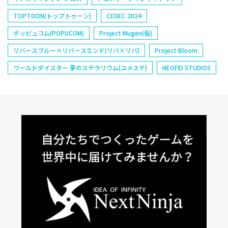
TOPTOON(トップトゥーン)
CEDEC 2024
ポッピュコム(POPUCOM)
Project Mugen(仮)
リバースブルー×リバースエンド(リバ×リバ)
Project Bloom
ワールドダイスター 夢のステラリウム(ユメステ)
NEOFID STUDIOS