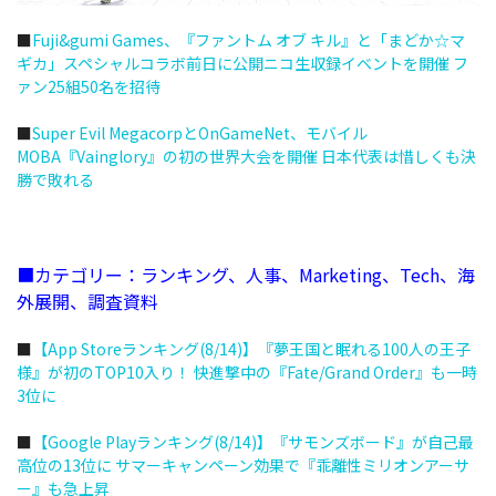
■
Fuji&gumi Games、『ファントム オブ キル』と「まどか☆マ
ギカ」スペシャルコラボ前日に公開ニコ生収録イベントを開催 フ
ァン25組50名を招待
■
Super Evil MegacorpとOnGameNet、モバイル
MOBA『Vainglory』の初の世界大会を開催 日本代表は惜しくも決
勝で敗れる
■カテゴリー：ランキング、人事、Marketing、Tech、海
外展開、調査資料
■
【App Storeランキング(8/14)】『夢王国と眠れる100人の王子
様』が初のTOP10入り！ 快進撃中の『Fate/Grand Order』も一時
3位に
■
【Google Playランキング(8/14)】『サモンズボード』が自己最
高位の13位に サマーキャンペーン効果で『乖離性ミリオンアーサ
ー』も急上昇