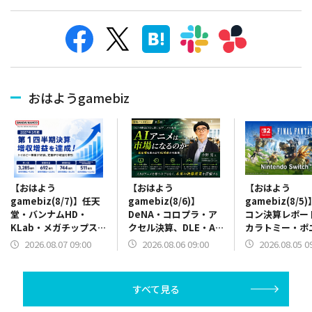
おはようgamebiz
【おはよう
【おはよう
【おはよう
gamebiz(8/6)】
gamebiz(8/5
gamebiz(8/7)】任天
DeNA・コロプラ・ア
コン決算レポー
堂・バンナムHD・
クセル決算、DLE・AI
カラトミー・ポ
KLab・メガチップス・
アニメインタビュー、
ン決算、『ほの
CRIミドルウェア決
2026.08.06 09:00
2026.08.05 0
2026.08.07 09:00
GENDAとLDHJAPAN
庭』10万本突破
算、『ヒロサバ』リリ
がIP開発で合弁設立
『FF14』Swit
ース、デジハHDが
リース
MBO
すべて見る