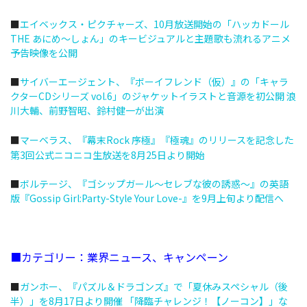
■
エイベックス・ピクチャーズ、10月放送開始の「ハッカドール
THE あにめ～しょん」のキービジュアルと主題歌も流れるアニメ
予告映像を公開
■
サイバーエージェント、『ボーイフレンド（仮）』の「キャラ
クターCDシリーズ vol.6」のジャケットイラストと音源を初公開 浪
川大輔、前野智昭、鈴村健一が出演
■
マーベラス、『幕末Rock 序極』『極魂』のリリースを記念した
第3回公式ニコニコ生放送を8月25日より開始
■
ボルテージ、『ゴシップガール～セレブな彼の誘惑～』の英語
版『Gossip Girl:Party-Style Your Love-』を9月上旬より配信へ
■カテゴリー：業界ニュース、キャンペーン
■
ガンホー、『パズル＆ドラゴンズ』で「夏休みスペシャル（後
半）」を8月17日より開催 「降臨チャレンジ！【ノーコン】」な