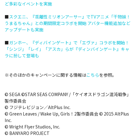
ど多彩なイベントを実施
■
スクエニ、『乖離性ミリオンアーサー』でTVアニメ「干物妹！
うまるちゃん」との期間限定コラボを開始 アバター機能追加など
アップデートも実施
■
ガンホー、『ディバインゲート』で「エヴァ」コラボを開始！
「シンジ」「レイ」「アスカ」らが『ディンバインゲート』キャ
ラに扮して登場も
※そのほかのキャンペーンに関する情報は
こちら
を参照。
© SEGA ©STAR SEAS COMPANY /「ケイオスドラゴン混沌戦争」
製作委員会
© フジテレビジョン／AltPlus Inc.
© Green Leaves / Wake Up, Girls！2製作委員会 © 2015 AltPlus
Inc.
© Wright Flyer Studios, Inc.
© BANYARO PROJECT