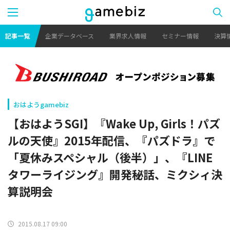
記事一覧
企業データベース
業界求人情報
セミナー情報
決算
おはようgamebiz
【おはようSGI】『Wake Up, Girls！パズ
ルの天使』2015年配信、『パズドラ』で
「夏休みスペシャル（後半）」、『LINE
タワーライジング』開発秘話、ミクシィ決
算説明会
2015.08.17 09:00