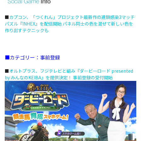
■
カプコン、「つくれん」プロジェクト最新作の連鎖感染3マッチ
パズル『INHEX』を配信開始 パネル同士の色を混ぜて新しい色を
作り出すテクニックも
■
カテゴリー：事前登録
■
オルトプラス、フジテレビと組み『ダービーロード presented
by みんなのKEIBA』を提供決定！ 事前登録の受付開始