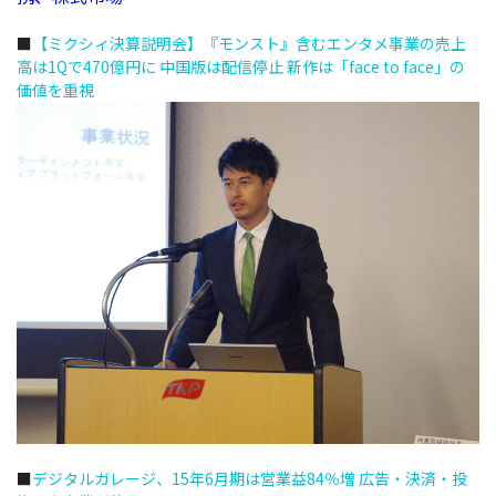
■
【ミクシィ決算説明会】『モンスト』含むエンタメ事業の売上
高は1Qで470億円に 中国版は配信停止 新作は「face to face」の
価値を重視
■
デジタルガレージ、15年6月期は営業益84％増 広告・決済・投