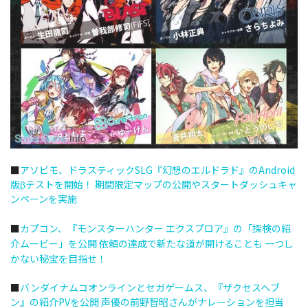
■
アソビモ、ドラスティックSLG『幻想のエルドラド』のAndroid
版βテストを開始！ 期間限定マップの公開やスタートダッシュキャ
ンペーンを実施
■
カプコン、『モンスターハンター エクスプロア』の「探検の紹
介ムービー」を公開 依頼の達成で新たな道が開けることも 一つし
かない秘宝を目指せ！
■
バンダイナムコオンラインとセガゲームス、『ザクセスヘブ
ン』の紹介PVを公開 声優の前野智昭さんがナレーションを担当