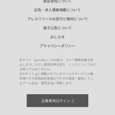
運営会社について
広告・求人情報掲載について
プレスリリースの受付と取材について
電子公告について
おしらせ
プライバシーポリシー
本サイト「gamebiz」の内容は、すべて無断転載を禁
止します。ただし商用利用を除き、リンクについてはそ
の限りではありません。
またサイト上に掲載されているゲームやサービスの著
作権やその他知的財産権はそれぞれ運営・配信してい
るゲーム会社・運営会社に帰属します。
企業専用ログイン