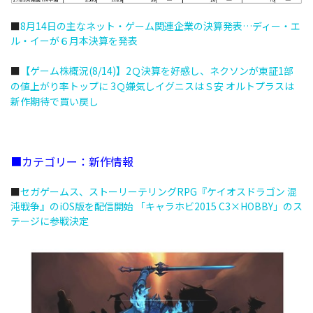
■
8月14日の主なネット・ゲーム関連企業の決算発表…ディー・エ
ル・イーが６月本決算を発表
■
【ゲーム株概況(8/14)】2Ｑ決算を好感し、ネクソンが東証1部
の値上がり率トップに 3Ｑ嫌気しイグニスはＳ安 オルトプラスは
新作期待で買い戻し
■カテゴリー：新作情報
■
セガゲームス、ストーリーテリングRPG『ケイオスドラゴン 混
沌戦争』のiOS版を配信開始 「キャラホビ2015 C3×HOBBY」のス
テージに参戦決定