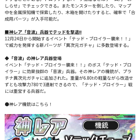
しらせ」でチェックできる。またモンスターを倒したり、マップ
中を金属探知機で探索したり、木箱を開けたりすると、確率で「合
成用パーツ」が入手可能だ。
■神レア「音波」兵器でテッドを撃退!!
12月24日から開始するイベント「テッド・ブロイラー襲来！！」
で威力を発揮する新パーツが「異次元ガチャ」に多数登場する。
◆「音波」の神レア兵器登場
イベント「テッド・ブロイラー襲来！！」のボス「テッド・ブロ
イラー」に効果抜群の「音波」兵器。その神レアの機銃が、プラ
チナ異次元ガチャに追加された。重量が6.80tの軽量ながら改造せ
ずとも攻撃力780で3連射できるので、「テッド・ブロイラー」戦
には重宝する兵器だ。
●神レア機銃はこちら！