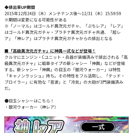
◆排出率UP期間
2015年12月24日（木）メンテナンス後～12/31（木）15:59:59
※期間は変更になる可能性がある
※「ノーマル」はゴールド異次元ガチャ、「ぷちレア」「レア」
はゴールド異次元ガチャ・プラチナ異次元ガチャ共通、「超レ
ア」「神レア」はプラチナ異次元ガチャからの排出となる
■「高級異次元ガチャ」に神輿一式などが登場！
クルマにエンジン・Cユニット・兵器が装備済みで排出される「高
級異次元ガチャ」に戦車タイプの新シャシー「神輿」などが登場
する。新シャシー「神輿」の目玉の「銀河ウォーカー」は特性
「キャノンラッシュ」持ち。その特性をフル活用し、「テッド・
ブロイラー」に有効な「音波」と「冷気」の大砲が3門装備済み
だ。
●目玉シャシーはこちら！
・銀河ウォーカー（神レア）