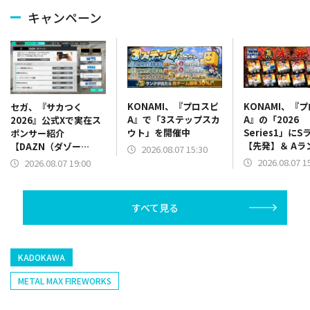
キャンペーン
KONAMI、『プロスピ
KONAMI、『
セガ、『サカつく
A』で「3ステップスカ
A』の「2026
2026』公式Xで実在ス
ウト」を開催中
Series1」にS
ポンサー紹介
【先発】＆ Aラ
【DAZN（ダゾー
2026.08.07 15:30
【野手】新登場
ン）】篇をポスト
2026.08.07 1
2026.08.07 19:00
リー(オリックス
ラー(中日)、奈
己(北海道日本ハ
すべて見る
塁手)、持丸泰輝
捕手)など
KADOKAWA
METAL MAX FIREWORKS