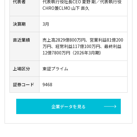
代表者
代表執行役社長CEO 夏野 剛／代表執行役
CHRO兼CLMO 山下 直久
決算期
3月
直近業績
売上高2829億800万円、営業利益81億200
万円、経常利益117億100万円、最終利益
12億7800万円（2026年3月期）
上場区分
東証プライム
証券コード
9468
企業データを見る