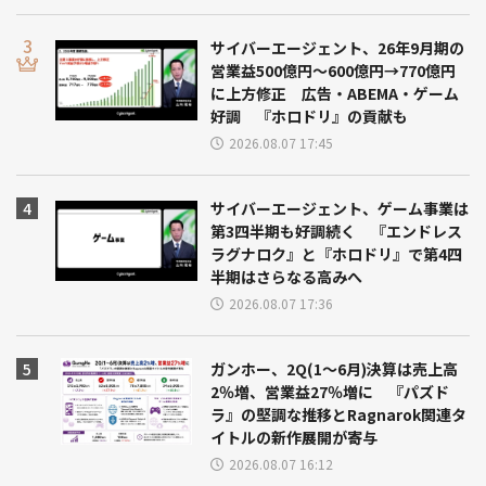
サイバーエージェント、26年9月期の
営業益500億円～600億円→770億円
に上方修正 広告・ABEMA・ゲーム
好調 『ホロドリ』の貢献も
2026.08.07 17:45
サイバーエージェント、ゲーム事業は
第3四半期も好調続く 『エンドレス
ラグナロク』と『ホロドリ』で第4四
半期はさらなる高みへ
2026.08.07 17:36
ガンホー、2Q(1～6月)決算は売上高
2％増、営業益27％増に 『パズド
ラ』の堅調な推移とRagnarok関連タ
イトルの新作展開が寄与
2026.08.07 16:12