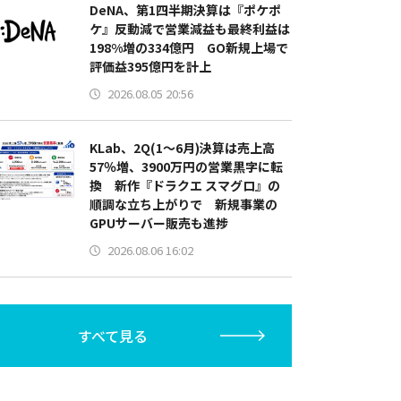
DeNA、第1四半期決算は『ポケポ
ケ』反動減で営業減益も最終利益は
198%増の334億円 GO新規上場で
評価益395億円を計上
2026.08.05 20:56
KLab、2Q(1～6月)決算は売上高
57％増、3900万円の営業黒字に転
換 新作『ドラクエ スマグロ』の
順調な立ち上がりで 新規事業の
GPUサーバー販売も進捗
2026.08.06 16:02
すべて見る