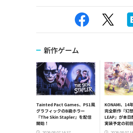
新作ゲーム
Tainted Pact Games、PS1風
KONAMI、1
グラフィックのB級ホラー
完全新作『幻想水
『The Skin Stapler』を配信
LEAP』が本
開始！
実装予定の初
情報も解禁
2026.08.07 16:37
2026.08.07 1