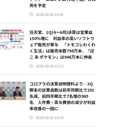
売を予定
2026.08.06 16:41
任天堂、1Q(4～6月)決算は営業益
150％増に 利益率の高いソフトウ
ェア販売が寄与 『トモコレわくわ
く生活』は販売本数794万本、『ぽ
こ あ ポケモン』は946万本に伸長
2026.08.06 15:52
コロプラの決算説明資料より…3Q
期末の従業員数は前年同期比で201
名減、前四半期比で7名増の965
名 人件費・賞与費用の減少が利益
率改善の一因に
2026.08.05 16:39