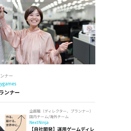
ランナー
games
ランナー
企画職（ディレクター、プランナー）
国内チーム/海外チーム
NextNinja
【自社開発】運用ゲームディレ