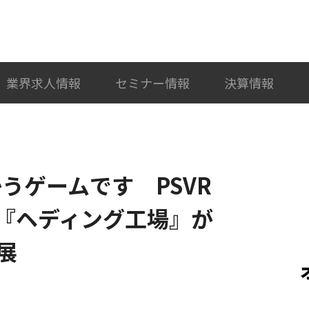
検索
カテゴリ選択
業界求人情報
セミナー情報
決算情報
かうゲームです PSVR
『ヘディング工場』が
展