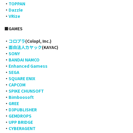
・
TOPPAN
・
Dazzle
・
VRize
■GAMES
・
コロプラ
(Colopl, Inc.)
・
面白法人カヤック
(KAYAC)
・
SONY
・
BANDAI NAMCO
・
Enhanced Gamess
・
SEGA
・
SQUARE ENIX
・
CAPCOM
・
SPIKE CHUNSOFT
・
Bimboosoft
・
GREE
・
D3PUBLISHER
・
GEMDROPS
・
UPP BRIDGE
・
CYBERAGENT