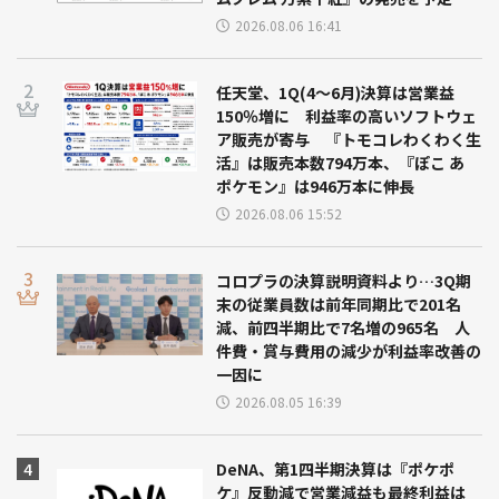
2026.08.06 16:41
任天堂、1Q(4～6月)決算は営業益
150％増に 利益率の高いソフトウェ
ア販売が寄与 『トモコレわくわく生
活』は販売本数794万本、『ぽこ あ
ポケモン』は946万本に伸長
2026.08.06 15:52
コロプラの決算説明資料より…3Q期
末の従業員数は前年同期比で201名
減、前四半期比で7名増の965名 人
件費・賞与費用の減少が利益率改善の
一因に
2026.08.05 16:39
DeNA、第1四半期決算は『ポケポ
ケ』反動減で営業減益も最終利益は