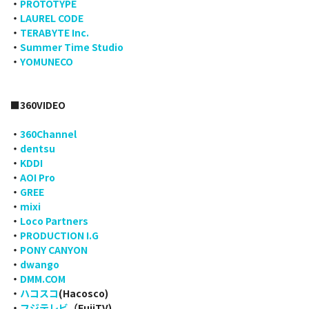
・
PROTOTYPE
・
LAUREL CODE
・
TERABYTE Inc.
・
Summer Time Studio
・
YOMUNECO
■360VIDEO
・
360Channel
・
dentsu
・
KDDI
・
AOI Pro
・
GREE
・
mixi
・
Loco Partners
・
PRODUCTION I.G
・
PONY CANYON
・
dwango
・
DMM.COM
・
ハコスコ
(Hacosco)
・
フジテレビ
（FujiTV)