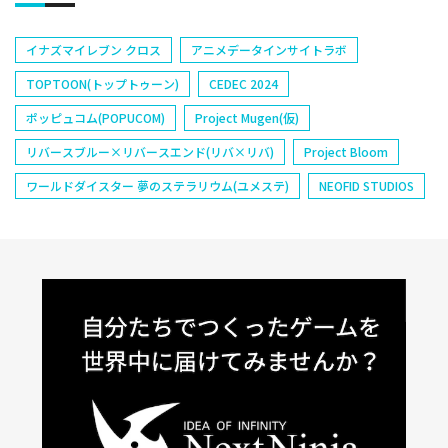
イナズマイレブン クロス
アニメデータインサイトラボ
TOPTOON(トップトゥーン)
CEDEC 2024
ポッピュコム(POPUCOM)
Project Mugen(仮)
リバースブルー×リバースエンド(リバ×リバ)
Project Bloom
ワールドダイスター 夢のステラリウム(ユメステ)
NEOFID STUDIOS