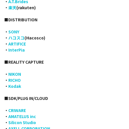
・
A.T.Brides
・
楽天
(rakuten)
■DISTRIBUTION
・
SONY
・
ハコスコ
(Hacosco)
・
ARTIFICE
・
InterPia
■REALITY CAPTURE
・
NIKON
・
RICHO
・
Kodak
■SDK/PLUG IN/CLOUD
・
CRIWARE
・
AMATELUS inc
・
Silicon Studio
・
AXELL CORPORATION