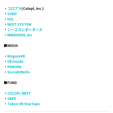
・
コロプラ
(Colopl, Inc.)
・
SONY
・
H2L
・
NEXT SYSTEM
・
シーエスレボーダーズ
・
MIRAISENS,Inc
■MEDIA
・
MoguraVR
・
VR Inside
・
PANORA
・
SocialVRInfo
■FUND
・
COLOPL NEXT
・
GREE
・
Tokyo VR Startups