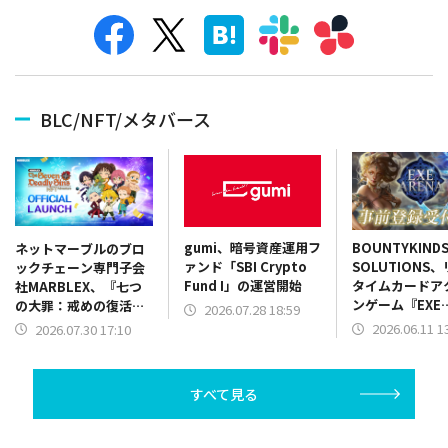
BLC/NFT/メタバース
gumi、暗号資産運用フ
BOUNTYKIND
ネットマーブルのブロ
ァンド「SBI Crypto
SOLUTIONS
ックチェーン専門子会
Fund I」の運営開始
タイムカードア
社MARBLEX、『七つ
ンゲーム『EXE
の大罪：戒めの復活
2026.07.28 18:59
ARENA』が事
NFT』を正式リリース
2026.06.11 1
2026.07.30 17:10
ャンペーンを開
すべて見る