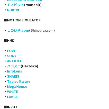
・
モノビット
(monobit)
・
NUR*VE
■MOTION SIMULATOR
・
しのびや.com
(
)
Shinobiya.com
■HMD
・
FOVE
・
SONY
・
ARTIFICE
・
ハコスコ
(Hacosco)
・
InfoLens
・
SNARIS
・
Tao software
・
MegaHouse
・
WHITE
・
LUKLA
■INPUT