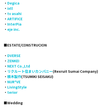
・
Degica
・
ixtl
・
tv asahi
・
ARTIFICE
・
InterPia
・
eje inc.
■ESTATE/CONSTRUCION
・
DVERSE
・
ZENKEI
・
NEXT Co.,Ltd
・
リクルート住まいカンパニー
(Rexruit Sumai Company)
・
積木製作
(TSUMIKI SEISAKU)
・
NUR*VE
・
LivingStyle
・
terior
■Wedding