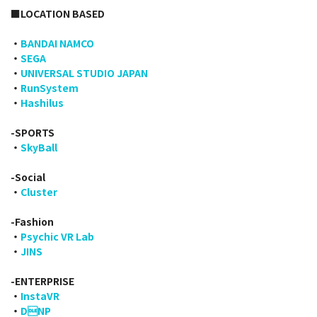
■LOCATION BASED
・
BANDAI NAMCO
・
SEGA
・
UNIVERSAL STUDIO JAPAN
・
RunSystem
・
Hashilus
-SPORTS
・
SkyBall
-Social
・
Cluster
-Fashion
・
Psychic VR Lab
・
JINS
-ENTERPRISE
・
InstaVR
・
DNP