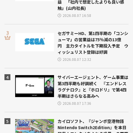
益 「社内で想定したよりも良い感
触」(山内社長)
2026.08.07 16:58
セガサミーHD、第1四半期の「コンシ
ューマ」の営業益は75％減の13億
円 主力タイトルを下期投入予定 ウ
ィッシュリスト登録は好調
2026.08.07 12:32
サイバーエージェント、ゲーム事業は
第3四半期も好調続く 『エンドレス
ラグナロク』と『ホロドリ』で第4四
半期はさらなる高みへ
2026.08.07 17:36
カイロソフト、『ジャンボ空港物語
Nintendo Switch2Edition』を本日