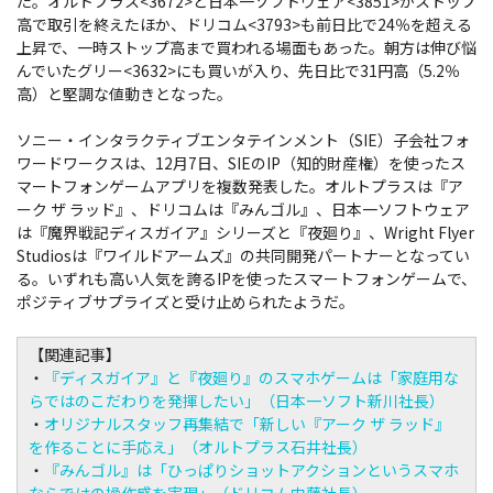
た。オルトプラス<3672>と日本一ソフトウェア<3851>がストップ
高で取引を終えたほか、ドリコム<3793>も前日比で24％を超える
上昇で、一時ストップ高まで買われる場面もあった。朝方は伸び悩
んでいたグリー<3632>にも買いが入り、先日比で31円高（5.2％
高）と堅調な値動きとなった。
ソニー・インタラクティブエンタテインメント（SIE）子会社フォ
ワードワークスは、12月7日、SIEのIP（知的財産権）を使ったス
マートフォンゲームアプリを複数発表した。オルトプラスは『ア
ーク ザ ラッド』、ドリコムは『みんゴル』、日本一ソフトウェア
は『魔界戦記ディスガイア』シリーズと『夜廻り』、Wright Flyer
Studiosは『ワイルドアームズ』の共同開発パートナーとなってい
る。いずれも高い人気を誇るIPを使ったスマートフォンゲームで、
ポジティブサプライズと受け止められたようだ。
【関連記事】
・
『ディスガイア』と『夜廻り』のスマホゲームは「家庭用な
らではのこだわりを発揮したい」（日本一ソフト新川社長）
・
オリジナルスタッフ再集結で「新しい『アーク ザ ラッド』
を作ることに手応え」（オルトプラス石井社長）
・
『みんゴル』は「ひっぱりショットアクションというスマホ