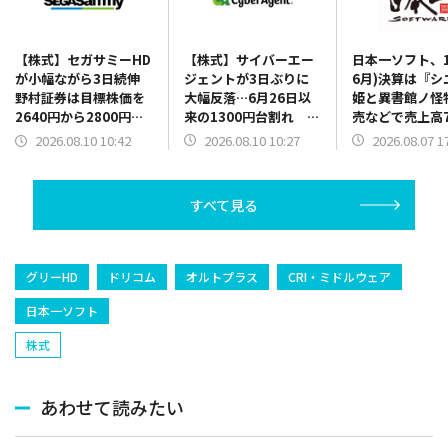
【株式】サイバーエー
日本一ソフト、1
【株式】セガサミーHD
ジェントが3日ぶりに
6月)決算は『シ
が小幅ながら3日続伸
大幅反落…6月26日以
姫と異書館ノ怪
野村証券は目標株価を
来の1300円台割れ 通
売などで売上高
2640円から2800円に
期予想を増額も市場の
に 2Q以降発
引き上げ
2026.08.10 10:27
2026.08.07 1
2026.08.10 10:42
期待には届かなかった
の開発費用先行
との見方が優勢に
赤字を計上
すべて見る
グリーHD
ドリコム
オルトプラス
CRI・ミドルウェア
日本一ソフト
株式
あわせて読みたい