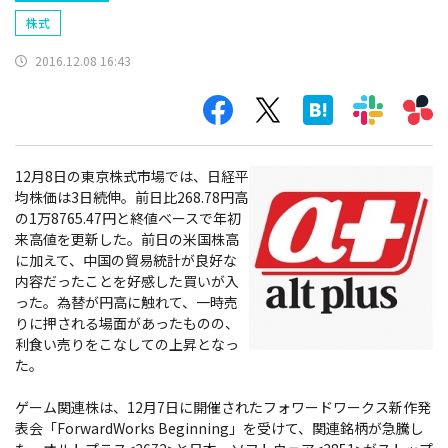
株式
2016.12.08 16:43
12月8日の東京株式市場では、日経平
均株価は3日続伸。前日比268.78円高
の1万8765.47円と終値ベースで年初
来高値を更新した。前日の米国株高
に加えて、中国の貿易統計が良好な
内容だったことを好感した買いが入
った。為替が円高に触れて、一時売
りに押される場面があったものの、
利食い売りをこなしての上昇となっ
た。
ゲーム関連株は、12月7日に開催されたフォワードワークス新作発
表会「ForwardWorks Beginning」を受けて、関連銘柄が急騰し