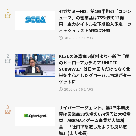
セガサミーHD、第1四半期の「コンシ
ューマ」の営業益は75％減の13億
円 主力タイトルを下期投入予定 ウ
ィッシュリスト登録は好調
2026.08.07 12:32
KLabの決算説明資料より…新作『僕
のヒーローアカデミア UNITED
SURVIVAL』は日本国内だけでなく北
米を中心としたグローバル市場がター
ゲットに
2026.08.06 17:03
サイバーエージェント、第3四半期決
算は営業益38％増の674億円と大幅増
益 ABEMAとゲーム事業が大幅増
益 「社内で想定したよりも良い感
触」(山内社長)