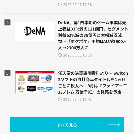
2026.08.07 16:58
DeNA、第1四半期のゲーム事業は売
上収益33%減の121億円、セグメント
利益62%減の38億円と大幅減収減
益…『ポケポケ』平均MAUが3900万
人→2300万人に
2026.08.05 19:03
任天堂の決算説明資料より… Switch
2ソフトの自社商品タイトルを1ヵ月
ごとに投入へ 9月は『ファイアーエ
ムブレム 万紫千紅』の発売を予定
2026.08.06 16:41
すべて見る