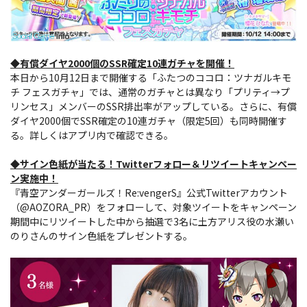
◆有償ダイヤ2000個のSSR確定10連ガチャを開催！
本日から10月12日まで開催する「ふたつのココロ：ツナガルキモ
チ フェスガチャ」では、通常のガチャとは異なり「プリティ→プ
リンセス」メンバーのSSR排出率がアップしている。さらに、有償
ダイヤ2000個でSSR確定の10連ガチャ（限定5回）も同時開催す
る。詳しくはアプリ内で確認できる。
◆サイン色紙が当たる！Twitterフォロー＆リツイートキャンペー
ン実施中！
『青空アンダーガールズ！Re:vengerS』公式Twitterアカウント
（@AOZORA_PR）をフォローして、対象ツイートをキャンペーン
期間中にリツイートした中から抽選で3名に土方アリス役の水瀬い
のりさんのサイン色紙をプレゼントする。