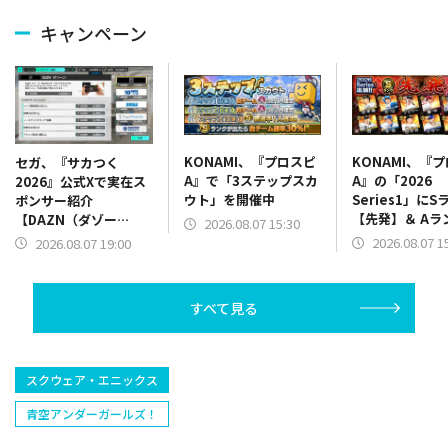
キャンペーン
KONAMI、『プロスピ
KONAMI、『
セガ、『サカつく
A』で「3ステップスカ
A』の「2026
2026』公式Xで実在ス
ウト」を開催中
Series1」にS
ポンサー紹介
【先発】＆ Aラ
【DAZN（ダゾー
2026.08.07 15:30
【野手】新登場
ン）】篇をポスト
2026.08.07 1
2026.08.07 19:00
リー(オリックス
ラー(中日)、奈
己(北海道日本ハ
すべて見る
塁手)、持丸泰輝
捕手)など
スクウェア・エニックス
青空アンダーガールズ！