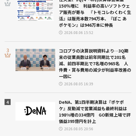
150％増に 利益率の高いソフトウェ
ア販売が寄与 『トモコレわくわく生
活』は販売本数794万本、『ぽこ あ
ポケモン』は946万本に伸長
2026.08.06 15:52
コロプラの決算説明資料より…3Q期
末の従業員数は前年同期比で201名
減、前四半期比で7名増の965名 人
件費・賞与費用の減少が利益率改善の
一因に
2026.08.05 16:39
DeNA、第1四半期決算は『ポケポ
ケ』反動減で営業減益も最終利益は
198%増の334億円 GO新規上場で評
価益395億円を計上
2026.08.05 20:56