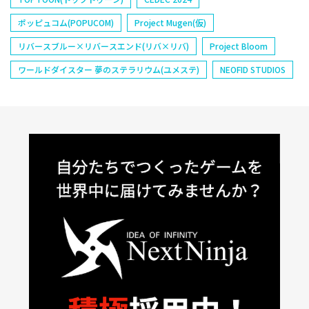
ポッピュコム(POPUCOM)
Project Mugen(仮)
リバースブルー×リバースエンド(リバ×リバ)
Project Bloom
ワールドダイスター 夢のステラリウム(ユメステ)
NEOFID STUDIOS