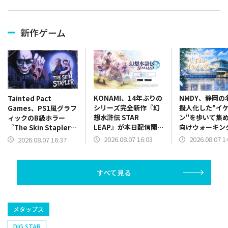
新作ゲーム
KONAMI、14年ぶりの
NMDY、静岡の
Tainted Pact
シリーズ完全新作『幻
擬人化した"イ
Games、PS1風グラフ
想水滸伝 STAR
ン"を歩いて集
ィックのB級ホラー
LEAP』が本日配信開
向けウォーキン
『The Skin Stapler』
始…近日実装予定の初
リ「しずおかイ
を配信開始！
2026.08.07 16:03
2026.08.07 1
2026.08.07 16:37
回ゲームイベント情報
ウォーク」をリ
も解禁
すべて見る
メタップス
DIG STAR