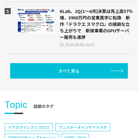
KLab、2Q(1～6月)決算は売上高57％
増、3900万円の営業黒字に転換 新
作『ドラクエ スマグロ』の順調な立
ち上がりで 新規事業のGPUサーバ
ー販売も進捗
2026.08.06 16:02
すべて見る
Topic
話題のタグ
イナズマイレブン クロス
アニメデータインサイトラボ
TOPTOON(トップトゥーン)
CEDEC 2024