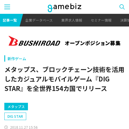
記事一覧
企業データベース
業界求人情報
セミナー情報
決算
新作ゲーム
メタップス、ブロックチェーン技術を活用
したカジュアルモバイルゲーム『DIG
STAR』を全世界154カ国でリリース
メタップス
DIG STAR
2018.11.27 15:56