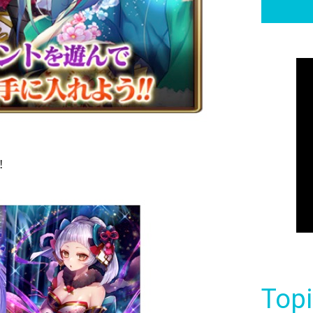
！
Top