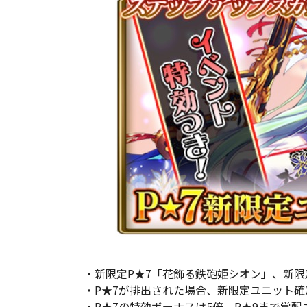
・新限定P★7「花飾る鉄砲姫シオン」、新限
・P★7が排出された場合、新限定ユニット確
・P★7の特効ボーナスは5倍、P★9まで覚醒