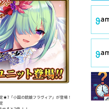
定★7「小国の銃娘フラヴィア」が登場！
定
させると7倍 ！！