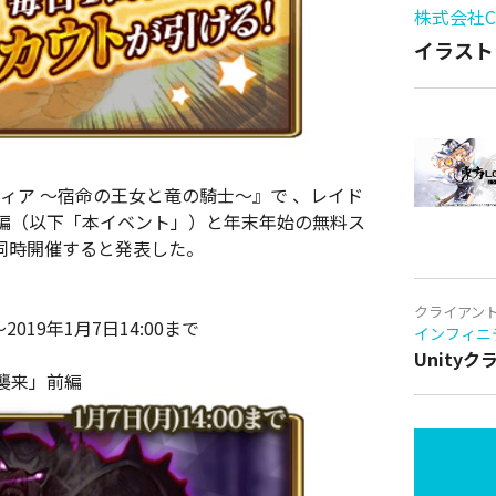
株式会社Cy
イラスト
ランスフィア ～宿命の王女と竜の騎士～』で 、レイド
編（以下「本イベント」）と年末年始の無料ス
同時開催すると発表した。
クライアン
019年1月7日14:00まで
インフィニ
Unity
襲来」前編