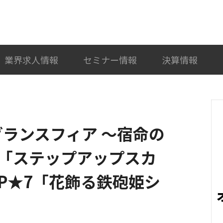
検索
カテゴリ選択
業界求人情報
セミナー情報
決算情報
y、『グランスフィア ～宿命の
「ステップアップスカ
P★7「花飾る鉄砲姫シ