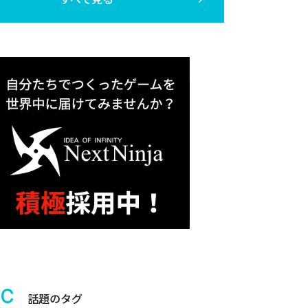
ic
話題のタグ