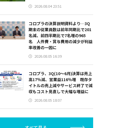
2026.08.04 23:51
コロプラの決算説明資料より…3Q
期末の従業員数は前年同期比で201
名減、前四半期比で7名増の965
名 人件費・賞与費用の減少が利益
率改善の一因に
2026.08.05 16:39
コロプラ、3Q(10～6月)決算は売上
高17％減、営業益116％増 既存タ
イトルの売上減やサービス終了で減
収もコスト見直しで大幅な増益に
2026.08.05 18:07
すべて見る