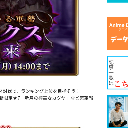
ス討伐で、ランキング上位を目指そう！
新限定★7「新月の梓巫女カグヤ」など豪華報