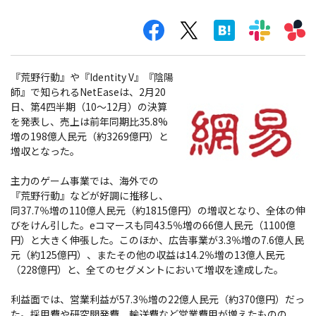
『荒野行動』や『Identity V』『陰陽
師』で知られるNetEaseは、2月20
日、第4四半期（10～12月）の決算
を発表し、売上は前年同期比35.8%
増の198億人民元（約3269億円）と
増収となった。
主力のゲーム事業では、海外での
『荒野行動』などが好調に推移し、
同37.7％増の110億人民元（約1815億円）の増収となり、全体の伸
びをけん引した。eコマースも同43.5％増の66億人民元（1100億
円）と大きく伸張した。このほか、広告事業が3.3％増の7.6億人民
元（約125億円）、またその他の収益は14.2％増の13億人民元
（228億円）と、全てのセグメントにおいて増収を達成した。
利益面では、営業利益が57.3％増の22億人民元（約370億円）だっ
た。採用費や研究開発費、輸送費など営業費用が増えたものの、