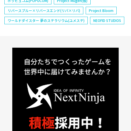
ポッピュコム(POPUCOM)
Project Mugen(仮)
リバースブルー×リバースエンド(リバ×リバ)
Project Bloom
ワールドダイスター 夢のステラリウム(ユメステ)
NEOFID STUDIOS