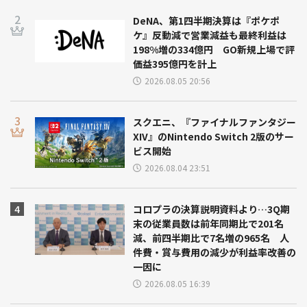
DeNA、第1四半期決算は『ポケポ
ケ』反動減で営業減益も最終利益は
198%増の334億円 GO新規上場で評
価益395億円を計上
2026.08.05 20:56
スクエニ、『ファイナルファンタジー
XIV』のNintendo Switch 2版のサー
ビス開始
2026.08.04 23:51
コロプラの決算説明資料より…3Q期
末の従業員数は前年同期比で201名
減、前四半期比で7名増の965名 人
件費・賞与費用の減少が利益率改善の
一因に
2026.08.05 16:39