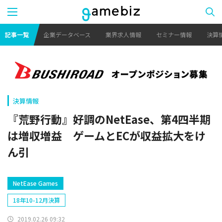
記事一覧
企業データベース
業界求人情報
セミナー情報
決算
決算情報
『荒野行動』好調のNetEase、第4四半期
は増収増益 ゲームとECが収益拡大をけ
ん引
NetEase Games
18年10-12月決算
2019.02.26 09:32