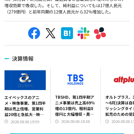
増収効果で吸収した。そして、純利益についてもは17億人民元
（279億円）と前年同期の12億人民元から32％増加した。
決算情報
TBSHD、第1四半期ア
オルトプラス、3
エイベックスのアニ
ニメ事業は売上高69％
～6月)決算は自
メ・映像事業、第1四半
増の13億円、粗利益8
リッシングタイ
期は売上倍増、営業利
億円と大幅増収・黒字
拡充のための受
益20倍と急拡大…映画
転換 「氷の城壁」海
規模の縮小で売
『SAKAMOTO
2026.08.06 18:38
2026.08.06 1
2026.08.06 19:59
外配信好調、費用の適
8％減、4億570
DAYS』『おそ松さん』
正化も
の営業赤字に
貢献