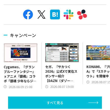
キャンペーン
セガ、『サカつく
KONAMI、『
Cygames、『グラン
2026』公式Xで実在ス
A』で「3ステ
ブルーファンタジー』
ポンサー紹介
ウト」を開催中
ｘアニメ『銀魂』コラ
【DAZN（ダゾー
ボ「銀魂 少年ならジャ
2026.08.07 1
ン）】篇をポスト
ンプの裏表紙までちゃ
2026.08.07 19:00
2026.08.09 15:08
んと楽しめ」を復刻開
催
すべて見る