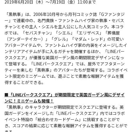
2019年6月20日（木）～7月19日（金）11:00まで
「黒執事」は、2006年10月号から月刊コミック誌「Gファンタジ
ー」で連載中の、名門貴族・ファントムハイヴ家の執事・セバス
チャンとその主人・シエルを主人公にした人気コミック。本コラ
ボでは、「セバスチャン」「シエル」「エリザベス」「葬儀屋
（アンダーテイカー）」「グレル」「マダム・レッド」の可愛い
アバターアイテムや、ファントムハイヴ家の内装をイメージしたイ
ンテリアアイテムが手に入るガチャを開催するほか、「LINEパー
クスクエア」が優雅な英国ガーデン風の期間限定デザインになっ
て登場する。「LINEパークスクエア」では、屋外でアフタヌーン
ティーを楽しむ「黒執事」のアバターたちが登場する。コラボイベ
ント限定のミニゲームでは、遊ぶことで素敵な報酬アイテムを獲
得することができる。
■「LINEパークスクエア」が期間限定で英国ガーデン風にデザイ
ンに！ミニゲームも開催！
「黒執事」のキャラクターが期間限定でスクエアに登場する。英
国ガーデンをイメージした「LINEパークスクエア」内ではコラボ
イベント特設の「絵合わせカードゲーム」に挑戦することがで
き、スコアの結果に応じて素敵な報酬アイテムを獲得することがで
きる。