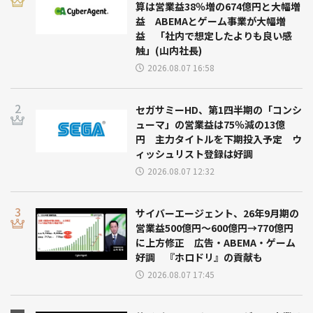
算は営業益38％増の674億円と大幅増
益 ABEMAとゲーム事業が大幅増
益 「社内で想定したよりも良い感
触」(山内社長)
2026.08.07 16:58
セガサミーHD、第1四半期の「コンシ
ューマ」の営業益は75％減の13億
円 主力タイトルを下期投入予定 ウ
ィッシュリスト登録は好調
2026.08.07 12:32
サイバーエージェント、26年9月期の
営業益500億円～600億円→770億円
に上方修正 広告・ABEMA・ゲーム
好調 『ホロドリ』の貢献も
2026.08.07 17:45