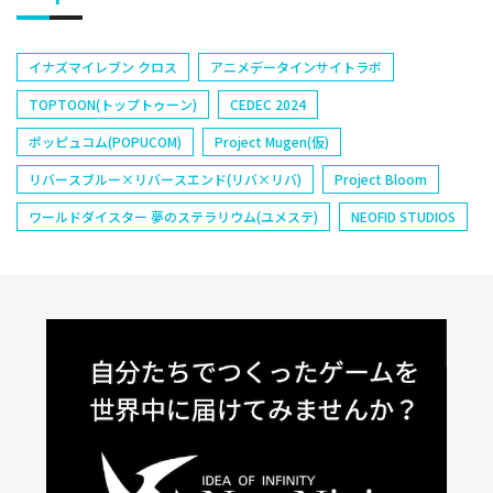
イナズマイレブン クロス
アニメデータインサイトラボ
TOPTOON(トップトゥーン)
CEDEC 2024
ポッピュコム(POPUCOM)
Project Mugen(仮)
リバースブルー×リバースエンド(リバ×リバ)
Project Bloom
ワールドダイスター 夢のステラリウム(ユメステ)
NEOFID STUDIOS