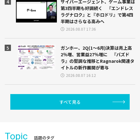
サイバーエージェント、ゲーム事業は
第3四半期も好調続く 『エンドレス
ラグナロク』と『ホロドリ』で第4四
半期はさらなる高みへ
2026.08.07 17:36
ガンホー、2Q(1～6月)決算は売上高
2％増、営業益27％増に 『パズド
ラ』の堅調な推移とRagnarok関連タ
イトルの新作展開が寄与
2026.08.07 16:12
すべて見る
Topic
話題のタグ