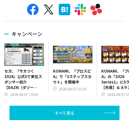
キャンペーン
KONAMI、『プロスピ
KONAMI、『
セガ、『サカつく
A』で「3ステップスカ
A』の「2026
2026』公式Xで実在ス
ウト」を開催中
Series1」にS
ポンサー紹介
【先発】＆ Aラ
【DAZN（ダゾー
2026.08.07 15:30
【野手】新登場
ン）】篇をポスト
2026.08.07 1
2026.08.07 19:00
リー(オリックス
ラー(中日)、奈
己(北海道日本ハ
すべて見る
塁手)、持丸泰輝
捕手)など