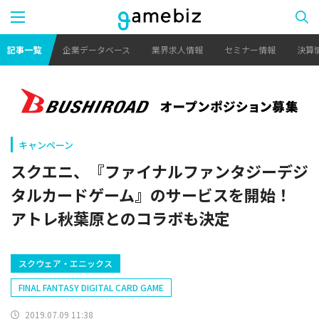
記事一覧
企業データベース
業界求人情報
セミナー情報
決算
キャンペーン
スクエニ、『ファイナルファンタジーデジ
タルカードゲーム』のサービスを開始！
アトレ秋葉原とのコラボも決定
スクウェア・エニックス
FINAL FANTASY DIGITAL CARD GAME
2019.07.09 11:38