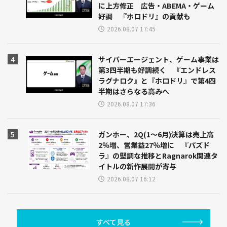
に上方修正 広告・ABEMA・ゲーム
好調 『ホロドリ』の貢献も
2026.08.07 17:45
サイバーエージェント、ゲーム事業は
第3四半期も好調続く 『エンドレス
ラグナロク』と『ホロドリ』で第4四
半期はさらなる高みへ
2026.08.07 17:36
ガンホー、2Q(1～6月)決算は売上高
2％増、営業益27％増に 『パズド
ラ』の堅調な推移とRagnarok関連タ
イトルの新作展開が寄与
2026.08.07 16:12
すべて見る