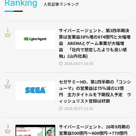
Ranking
人気記事ランキング
サイバーエージェント、第3四半期決
算は営業益38％増の674億円と大幅増
益 ABEMAとゲーム事業が大幅増
益 「社内で想定したよりも良い感
触」(山内社長)
2026.08.07 16:58
セガサミーHD、第1四半期の「コンシ
ューマ」の営業益は75％減の13億
円 主力タイトルを下期投入予定 ウ
ィッシュリスト登録は好調
2026.08.07 12:32
サイバーエージェント、26年9月期の
営業益500億円～600億円→770億円