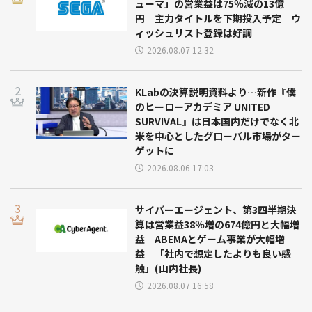
ューマ」の営業益は75％減の13億
円 主力タイトルを下期投入予定 ウ
ィッシュリスト登録は好調
2026.08.07 12:32
KLabの決算説明資料より…新作『僕
のヒーローアカデミア UNITED
SURVIVAL』は日本国内だけでなく北
米を中心としたグローバル市場がター
ゲットに
2026.08.06 17:03
サイバーエージェント、第3四半期決
算は営業益38％増の674億円と大幅増
益 ABEMAとゲーム事業が大幅増
益 「社内で想定したよりも良い感
触」(山内社長)
2026.08.07 16:58