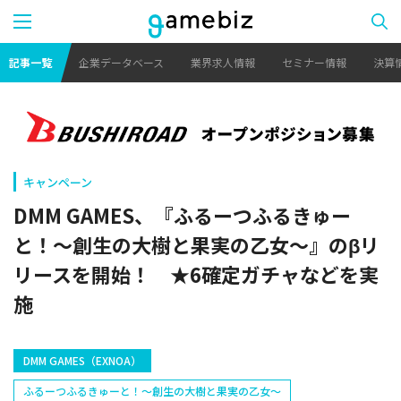
記事一覧
企業データベース
業界求人情報
セミナー情報
決算
キャンペーン
DMM GAMES、『ふるーつふるきゅー
と！～創生の大樹と果実の乙女～』のβリ
リースを開始！ ★6確定ガチャなどを実
施
DMM GAMES（EXNOA）
ふるーつふるきゅーと！～創生の大樹と果実の乙女～