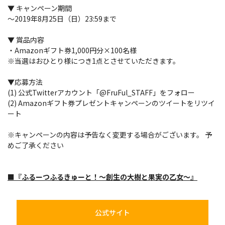
▼ キャンペーン期間
～2019年8月25日（日）23:59まで
▼ 賞品内容
・Amazonギフト券1,000円分×100名様
※当選はおひとり様につき1点とさせていただきます。
▼応募方法
(1) 公式Twitterアカウント「@FruFul_STAFF」をフォロー
(2) Amazonギフト券プレゼントキャンペーンのツイートをリツイ
ート
※キャンペーンの内容は予告なく変更する場合がございます。 予
めご了承ください
■『ふるーつふるきゅーと！～創生の大樹と果実の乙女～』
公式サイト