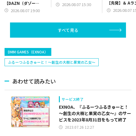
【先発】＆ Aラ
【DAZN（ダゾー
2026.08.07 15:30
【野手】新登場
ン）】篇をポスト
2026.08.07 1
2026.08.07 19:00
リー(オリックス
ラー(中日)、奈
己(北海道日本ハ
すべて見る
塁手)、持丸泰輝
捕手)など
DMM GAMES（EXNOA）
ふるーつふるきゅーと！～創生の大樹と果実の乙女～
あわせて読みたい
サービス終了
EXNOA、『ふるーつふるきゅーと！
～創生の大樹と果実の乙女～』のサー
ビスを2023年8月31日をもって終了
2023.07.26 12:27