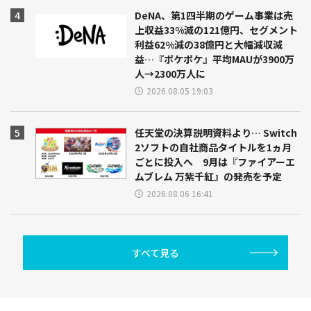
DeNA、第1四半期のゲーム事業は売
上収益33%減の121億円、セグメント
利益62%減の38億円と大幅減収減
益…『ポケポケ』平均MAUが3900万
人→2300万人に
2026.08.05 19:03
任天堂の決算説明資料より… Switch
2ソフトの自社商品タイトルを1ヵ月
ごとに投入へ 9月は『ファイアーエ
ムブレム 万紫千紅』の発売を予定
2026.08.06 16:41
すべて見る