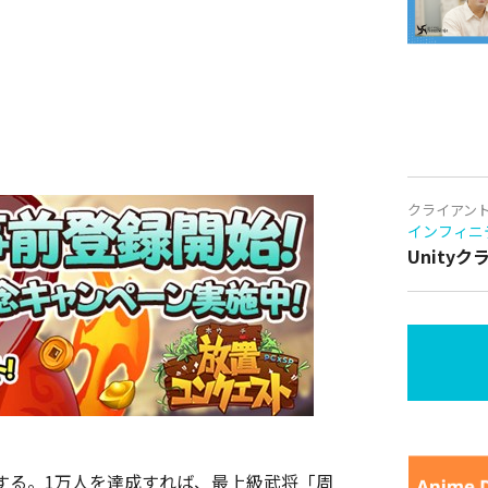
クライアン
インフィニ
Unity
する。1万人を達成すれば、最上級武将「周