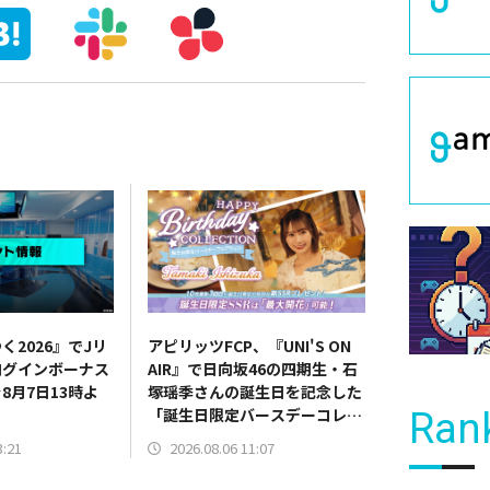
く2026』でJリ
アピリッツFCP、『UNI'S ON
ログインボーナス
AIR』で日向坂46の四期生・石
8月7日13時よ
塚瑶季さんの誕生日を記念した
「誕生日限定バースデーコレク
Ran
ション」を開催中
3:21
2026.08.06 11:07