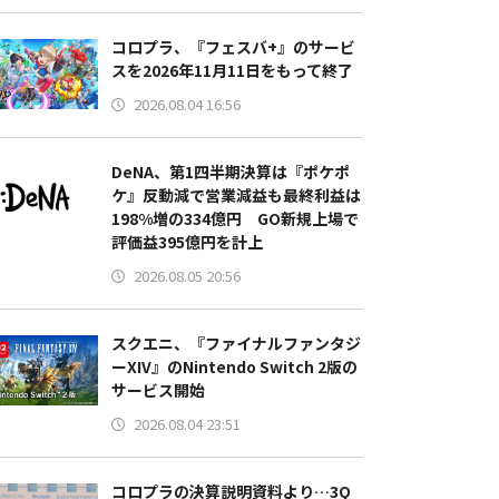
コロプラ、『フェスバ+』のサービ
スを2026年11月11日をもって終了
2026.08.04 16:56
DeNA、第1四半期決算は『ポケポ
ケ』反動減で営業減益も最終利益は
198%増の334億円 GO新規上場で
評価益395億円を計上
2026.08.05 20:56
スクエニ、『ファイナルファンタジ
ーXIV』のNintendo Switch 2版の
サービス開始
2026.08.04 23:51
コロプラの決算説明資料より…3Q