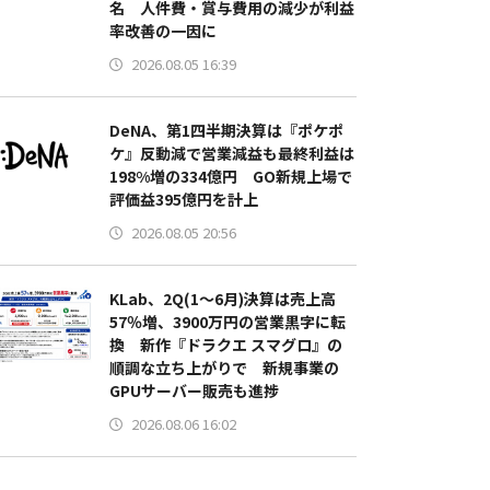
名 人件費・賞与費用の減少が利益
率改善の一因に
2026.08.05 16:39
DeNA、第1四半期決算は『ポケポ
ケ』反動減で営業減益も最終利益は
198%増の334億円 GO新規上場で
評価益395億円を計上
2026.08.05 20:56
KLab、2Q(1～6月)決算は売上高
57％増、3900万円の営業黒字に転
換 新作『ドラクエ スマグロ』の
順調な立ち上がりで 新規事業の
GPUサーバー販売も進捗
2026.08.06 16:02