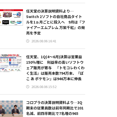
任天堂の決算説明資料より…
Switch 2ソフトの自社商品タイト
ルを1ヵ月ごとに投入へ 9月は『フ
ァイアーエムブレム 万紫千紅』の発
売を予定
2026.08.06 16:41
任天堂、1Q(4～6月)決算は営業益
150％増に 利益率の高いソフトウ
ェア販売が寄与 『トモコレわくわ
く生活』は販売本数794万本、『ぽ
こ あ ポケモン』は946万本に伸長
2026.08.06 15:52
コロプラの決算説明資料より…3Q
期末の従業員数は前年同期比で201
名減、前四半期比で7名増の965