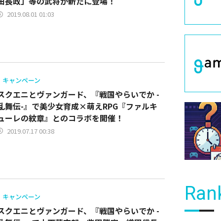
田長政」等の武将が新たに登場！
2019.08.01 01:03
キャンペーン
スクエニとヴァンガード、『戦国やらいでか -
乱舞伝-』で美少女育成×萌えRPG『ファルキ
ューレの紋章』とのコラボを開催！
2019.07.17 00:38
Ran
キャンペーン
スクエニとヴァンガード、『戦国やらいでか -