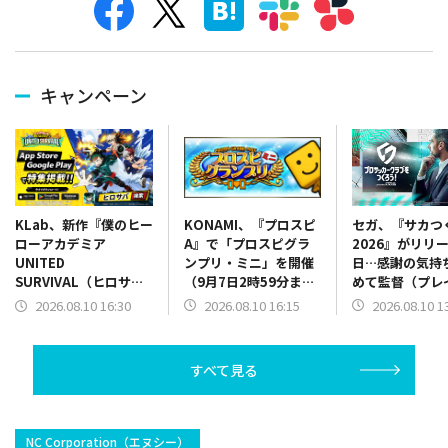
キャンペーン
KONAMI、『プロスピ
セガ、『サカつ
KLab、新作『僕のヒー
A』で「プロスピグラ
2026』がリリー
ローアカデミア
ンプリ・ミニ」を開催
日…感謝の気持
UNITED
（9月7日2時59分ま
めて監督（プレ
SURVIVAL（ヒロサ
で）
ー）へ特別なプ
バ）』がApp Store、
2026.08.10 16:15
2026.08.10 1
2026.08.10 16:30
ト
Google Playにて特集
掲載
すべて見る
NC Corporation（エヌシー）