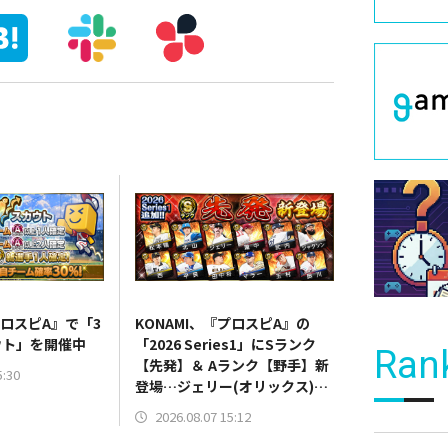
プロスピA』で「3
KONAMI、『プロスピA』の
ウト」を開催中
「2026 Series1」にSランク
Ran
【先発】＆ Aランク【野手】新
5:30
登場…ジェリー(オリックス)、
マラー(中日)、奈良間大己(北海
2026.08.07 15:12
道日本ハム/二塁手)、持丸泰輝