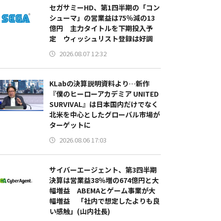
セガサミーHD、第1四半期の「コン
シューマ」の営業益は75％減の13
億円 主力タイトルを下期投入予
定 ウィッシュリスト登録は好調
2026.08.07 12:32
KLabの決算説明資料より…新作
『僕のヒーローアカデミア UNITED
SURVIVAL』は日本国内だけでなく
北米を中心としたグローバル市場が
ターゲットに
2026.08.06 17:03
サイバーエージェント、第3四半期
決算は営業益38％増の674億円と大
幅増益 ABEMAとゲーム事業が大
幅増益 「社内で想定したよりも良
い感触」(山内社長)