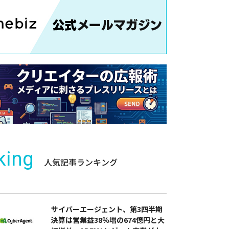
king
人気記事ランキング
サイバーエージェント、第3四半期
決算は営業益38％増の674億円と大