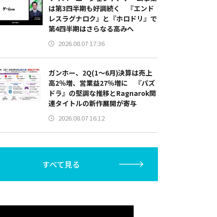
は第3四半期も好調続く 『エンド
レスラグナロク』と『ホロドリ』で
第4四半期はさらなる高みへ
2026.08.07 17:36
ガンホー、2Q(1～6月)決算は売上
高2％増、営業益27％増に 『パズ
ドラ』の堅調な推移とRagnarok関
連タイトルの新作展開が寄与
2026.08.07 16:12
すべて見る