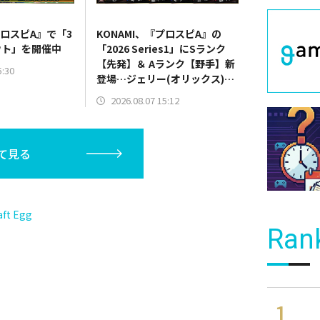
プロスピA』で「3
KONAMI、『プロスピA』の
ウト」を開催中
「2026 Series1」にSランク
【先発】＆ Aランク【野手】新
5:30
登場…ジェリー(オリックス)、
マラー(中日)、奈良間大己(北海
2026.08.07 15:12
道日本ハム/二塁手)、持丸泰輝
(広島/捕手)など
て見る
t Egg
Ran