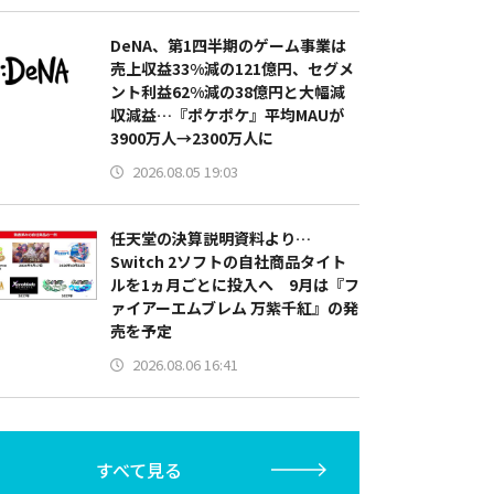
DeNA、第1四半期のゲーム事業は
売上収益33%減の121億円、セグメ
ント利益62%減の38億円と大幅減
収減益…『ポケポケ』平均MAUが
3900万人→2300万人に
2026.08.05 19:03
任天堂の決算説明資料より…
Switch 2ソフトの自社商品タイト
ルを1ヵ月ごとに投入へ 9月は『フ
ァイアーエムブレム 万紫千紅』の発
売を予定
2026.08.06 16:41
すべて見る