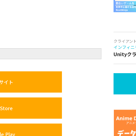
クライアン
インフィニ
』
Unity
サイト
Store
e Play