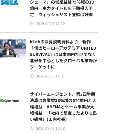
シューマ」の営業益は75％減の13
億円 主力タイトルを下期投入予
定 ウィッシュリスト登録は好調
2026.08.07 12:32
KLabの決算説明資料より…新作
『僕のヒーローアカデミア UNITED
SURVIVAL』は日本国内だけでなく
北米を中心としたグローバル市場が
ターゲットに
2026.08.06 17:03
サイバーエージェント、第3四半期
決算は営業益38％増の674億円と大
幅増益 ABEMAとゲーム事業が大
幅増益 「社内で想定したよりも良
い感触」(山内社長)
2026.08.07 16:58