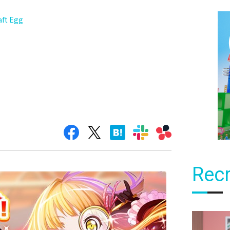
t Egg
Recr