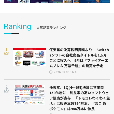
Ranking
人気記事ランキング
任天堂の決算説明資料より… Switch
2ソフトの自社商品タイトルを1ヵ月
ごとに投入へ 9月は『ファイアーエ
ムブレム 万紫千紅』の発売を予定
2026.08.06 16:41
任天堂、1Q(4～6月)決算は営業益
150％増に 利益率の高いソフトウェ
ア販売が寄与 『トモコレわくわく生
活』は販売本数794万本、『ぽこ あ
ポケモン』は946万本に伸長