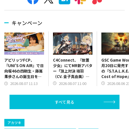
キャンペーン
C4Connect、『放置
GSC Game Wo
アピリッツFCP、
少女』にてMR新アバタ
月20日に発売
『UNI'S ON AIR』で日
ー「頂上対決 項羽
の『S.T.A.L.K.E.
向坂46の四期生・藤嶌
（CV. 金子真由美）」
Cost of Hop
果歩さんの誕生日を記
が本日正午より登場
ケーションを紹
念した「誕生日限定バ
2026.08.07 11:00
2026.08.06 2
2026.08.07 11:13
最新映像を公開
ースデーコレクショ
ン」を開催中
すべて見る
アカツキ