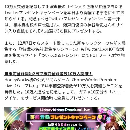
10万人突破を記念して出演声優のサイン入り色紙が抽選で当たる
Twitterプレゼントキャンペーンを本日より開催する事を併せてお
知らせする。記念すべきTwitterプレゼントキャンペーン第一弾
は、 榎本夏樹役の戸松遥さん、 瀬戸口優役の神谷浩史さんのサイ
ン入り色紙をそれぞれ抽選で3名様にプレゼントする。
また、 12月7日からスタート致しました新キャラクターの名前を募
集する『#後輩の名前 募集キャンペーン』もTwitter上のHOTな話
題を集めるサイト「ついっぷるトレンド」にてHOTワード2位を獲
得した。
■事前登録開始2日で事前登録者数10万人突破！
HoneyWorks初の公式リズムゲーム『HoneyWorks Premium
Live（ハニプレ）』では事前登録者数が10万人を突破したことを
発表した。10万人達成を記念しまして、 ガチャ10回分の「ハニー
ダイヤ」をサービス開始時に全員にプレゼントする。