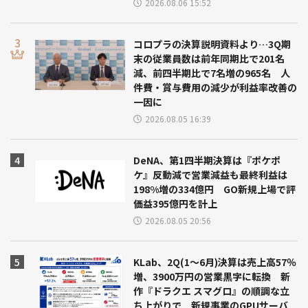
2026.08.06 15:52
コロプラの決算説明資料より…3Q期
末の従業員数は前年同期比で201名
減、前四半期比で7名増の965名 人
件費・賞与費用の減少が利益率改善の
一因に
2026.08.05 16:39
DeNA、第1四半期決算は『ポケポ
ケ』反動減で営業減益も最終利益は
198%増の334億円 GO新規上場で評
価益395億円を計上
2026.08.05 20:56
KLab、2Q(1～6月)決算は売上高57％
増、3900万円の営業黒字に転換 新
作『ドラクエ スマグロ』の順調な立
ち上がりで 新規事業のGPUサーバ