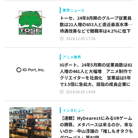
業界ニュース
トーセ、24年8月期のグループ従業員
数は21人増の653人と直近最高水準…
待遇改善などで離職率は4.2％に低下
2024.12.05 17:26
アニメ業界
IGポート、24年5月期の従業員数は61
人増の461人と大幅増 アニメ制作で
クリエイターを社員化 営業益は5年
で3.5倍に急拡大、屈指の成長企業に
2024.09.05 14:09
インタビュー
【連載】MyDearestにみるVRゲーム
の勝算。メタバースは来るのか、来な
いのか…中山淳雄の「推しもオタクも
グローバル」第92回