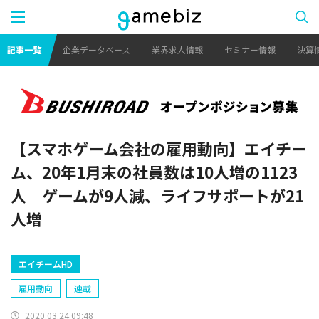
記事一覧
企業データベース
業界求人情報
セミナー情報
決算
【スマホゲーム会社の雇用動向】エイチー
ム、20年1月末の社員数は10人増の1123
人 ゲームが9人減、ライフサポートが21
人増
エイチームHD
雇用動向
連載
2020.03.24 09:48