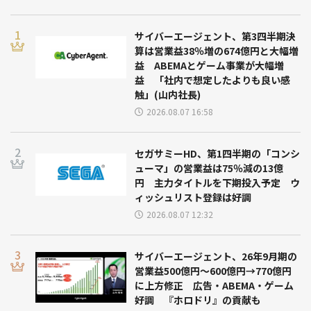
サイバーエージェント、第3四半期決
算は営業益38％増の674億円と大幅増
益 ABEMAとゲーム事業が大幅増
益 「社内で想定したよりも良い感
触」(山内社長)
2026.08.07 16:58
セガサミーHD、第1四半期の「コンシ
ューマ」の営業益は75％減の13億
円 主力タイトルを下期投入予定 ウ
ィッシュリスト登録は好調
2026.08.07 12:32
サイバーエージェント、26年9月期の
営業益500億円～600億円→770億円
に上方修正 広告・ABEMA・ゲーム
好調 『ホロドリ』の貢献も