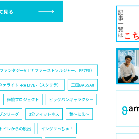
て見る
（ファイナルファンタジーVII ザ ファーストソルジャー、FF7FS）
ライト -Re LIVE-（スタリラ）
三国BASSA!!
罪娘プロジェクト
ビッグバンギャラクシー
ゾンリーグ
3分フィットネス
贄〜にえ〜
トイレからの脱出
イングリっちゅ！