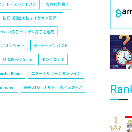
ィニット・ストラトス＞
おさわり男子
彼氏の疑惑★彼はイケメン医師！
っかい男子 ツンデレ男子を看病
レギオンウォー
ダービーインパクト
監獄脱出少女 Lie
ポンゴコンボ
der Room
エターナルゾーンオンライン
Ran
ummoner
NARUTO‐ナルト‐ 忍マスターズ