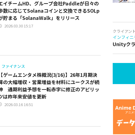
エイチームHD、グループ会社Paddleが日々の
歩数に応じてSolanaコインと交換できるSOLp
が貯まる「SolanaWalk」をリリース
2026.03.30 15:17
クライアン
インフィニ
Unity
ファイナンス
【ゲームエンタメ株概況(3/16)】26年1月期決
算の大幅増収・営業増益を材料にユークスが続
伸 通期利益予想を一転赤字に修正のアピリッ
ツは昨年来安値を更新
2026.03.16 16:51