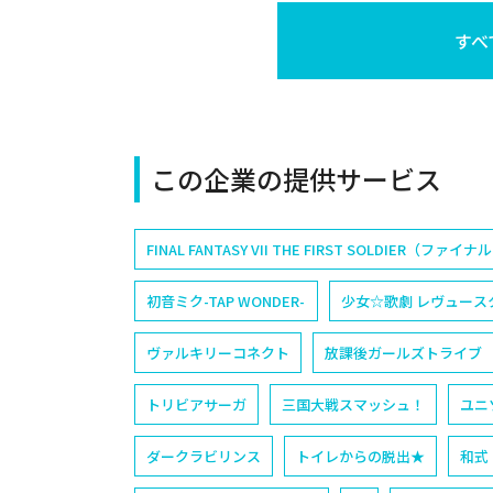
すべ
この企業の提供サービス
FINAL FANTASY VII THE FIRST SOLDIER
初音ミク-TAP WONDER-
少女☆歌劇 レヴュースタァ
ヴァルキリーコネクト
放課後ガールズトライブ
トリビアサーガ
三国大戦スマッシュ！
ユニ
ダークラビリンス
トイレからの脱出★
和式