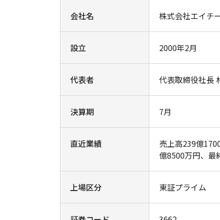
会社名
株式会社エイチ
設立
2000年2月
代表者
代表取締役社長 
決算期
7月
直近業績
売上高239億17
億8500万円、最
上場区分
東証プライム
証券コード
3662