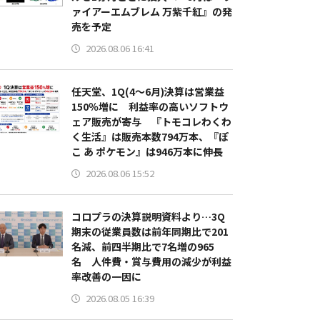
ァイアーエムブレム 万紫千紅』の発
売を予定
2026.08.06 16:41
任天堂、1Q(4～6月)決算は営業益
150％増に 利益率の高いソフトウ
ェア販売が寄与 『トモコレわくわ
く生活』は販売本数794万本、『ぽ
こ あ ポケモン』は946万本に伸長
2026.08.06 15:52
コロプラの決算説明資料より…3Q
期末の従業員数は前年同期比で201
名減、前四半期比で7名増の965
名 人件費・賞与費用の減少が利益
率改善の一因に
2026.08.05 16:39