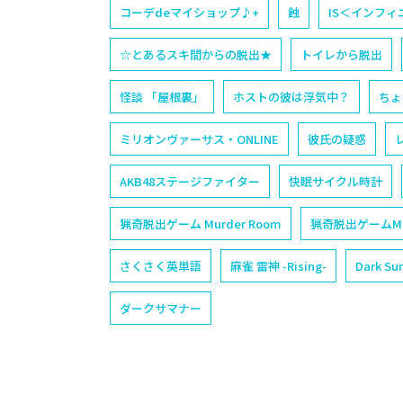
コーデdeマイショップ♪+
蝕
IS＜インフ
☆とあるスキ間からの脱出★
トイレから脱出
怪談 「屋根裏」
ホストの彼は浮気中？
ちょ
ミリオンヴァーサス・ONLINE
彼氏の疑惑
AKB48ステージファイター
快眠サイクル時計
猟奇脱出ゲーム Murder Room
猟奇脱出ゲームMur
さくさく英単語
麻雀 雷神 -Rising-
Dark S
ダークサマナー