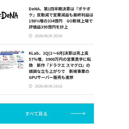
DeNA、第1四半期決算は『ポケポ
ケ』反動減で営業減益も最終利益は
198%増の334億円 GO新規上場で
評価益395億円を計上
2026.08.05 20:56
KLab、2Q(1～6月)決算は売上高
57％増、3900万円の営業黒字に転
換 新作『ドラクエ スマグロ』の
順調な立ち上がりで 新規事業の
GPUサーバー販売も進捗
2026.08.06 16:02
すべて見る